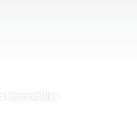
a Immobilier
mandataires en immobilier en
me