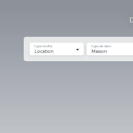
D
Type d'offre
Type de bien
Location
Maison