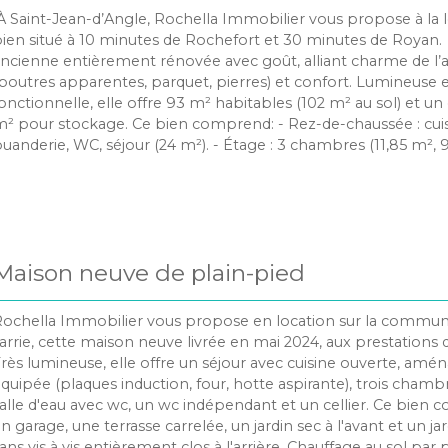
d'Angle 17620
demandées.
 Saint-Jean-d’Angle, Rochella Immobilier vous propose à la 
ien situé à 10 minutes de Rochefort et 30 minutes de Royan
ncienne entièrement rénovée avec goût, alliant charme de l’
poutres apparentes, parquet, pierres) et confort. Lumineuse 
onctionnelle, elle offre 93 m² habitables (102 m² au sol) et un 
² pour stockage. Ce bien comprend: - Rez-de-chaussée : cuisi
uanderie, WC, séjour (24 m²). - Étage : 3 chambres (11,85 m², 
3,67 m²) et une salle d’eau avec WC - Extérieurs : jardin clos d
tationnement sur la parcelle. Disponible immédiatement
Maison neuve de plain-pied
ochella Immobilier vous propose en location sur la commun
arrie, cette maison neuve livrée en mai 2024, aux prestations d
rès lumineuse, elle offre un séjour avec cuisine ouverte, amé
quipée (plaques induction, four, hotte aspirante), trois chamb
alle d'eau avec wc, un wc indépendant et un cellier. Ce bien 
n garage, une terrasse carrelée, un jardin sec à l'avant et un j
ans vis à vis entièrement clos à l'arrière. Chauffage au sol pa