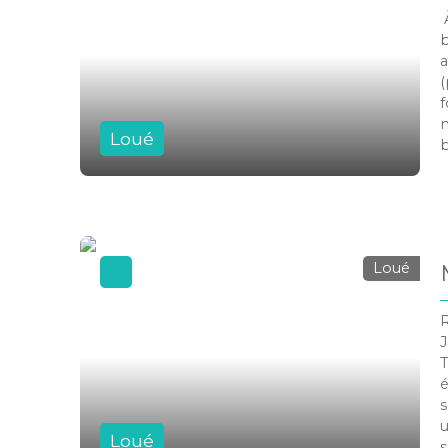
À
b
a
(
f
m
Loué
b
1
s
Loué
R
J
T
é
s
u
Loué
s