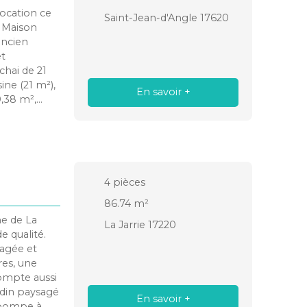
location ce
Saint-Jean-d'Angle 17620
. Maison
ancien
et
chai de 21
ne (21 m²),
En savoir +
9,38 m²,
e 80 m² et
4
pièces
86.74
m²
e de La
La Jarrie 17220
e qualité.
nagée et
res, une
compte aussi
ardin paysagé
En savoir +
r pompe à