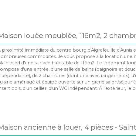
rborée possède un appentis permettant de stocker du matéri
ir. Les charges locatives incluent le chauffage, l’eau et l’électric
’abonnement internet reste à la charge des locataires.
Maison louée meublée, 116m2, 2 chambr
terrasse, jardinet.
 proximité immédiate du centre bourg d'Aigrefeuille d'Aunis e
ombreuses commodités. Je vous propose à la location une 
lain-pied d'une surface habitable de 116m2. Le logement lo
ompose d'une entrée, d'une salle de bains (baignoire et dou
ndépendante), de 2 chambres (dont une avec rangements), d
uisine aménagé et équipé ouverte sur un grand salon/séjour 
nsert bois, d'un cellier, d'un WC indépendant. A l'extérieur, le
ne grande terrasse abritée, un jardinet clos, un garage (sans
tationnement possible), un petit espace de stockage. Loge
umineux situé dans un environnement calme et sans vis à vi
ibre. Loyer de 950euros/mois CC (taxe d'ordures ménagères in
actures: eau/électricté/gaz à la charge du locataire. Honoraires
Maison ancienne à louer, 4 pièces - Sain
u locataire: 1276 euros dont 348 euros d'état des lieux. Dépôt 
872,68 euros. Bien soumis à garantie loyer impayé, références