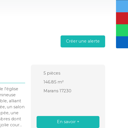
Créer une alerte
5
pièces
146.85
m²
 l'église
Marans 17230
umineuse
le, alliant
ée, un salon
ipée, une
ambres dont
En savoir +
jolie cour