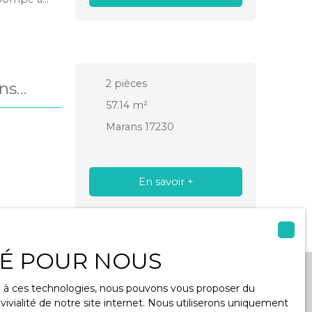
orte
rt de vie
 commodités:
tion de
ces solides
2
pièces
ans
57.14
m²
Marans 17230
En savoir +
ITÉ POUR NOUS
ce à ces technologies, nous pouvons vous proposer du
ivialité de notre site internet. Nous utiliserons uniquement