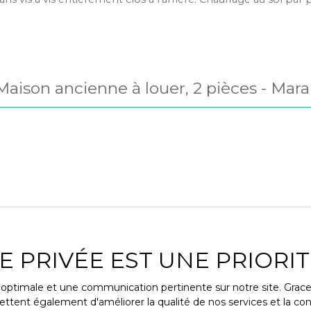
haleur, rangements, matériaux de qualité, garage isolé avec p
otorisée, portillon sécurisé,... tout à été pensé pour un confo
gréable. Vous trouverez à proximité de la maison toutes les
ommerces, supermarché, écoles, collège, médecins,... La loca
ette maison est soumise à une garantie loyer impayé. Référen
Maison ancienne à louer, 2 pièces - Mar
demandées.
17230
IE PRIVÉE EST UNE PRIOR
ce optimale et une communication pertinente sur notre site. Gra
ttent également d'améliorer la qualité de nos services et la conv