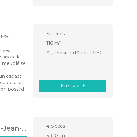
el de plein
ité, seul
5
pièces
es,
116
m²
t ses
Aigrefeuille-d'Aunis 17290
maison de
ué meublé se
che
'un espace
équipé d'un
En savoir +
 bien possède
ment
s. Logement
cluse).
 à la charge
4
pièces
t-Jean-
de garantie:
 solides
93.02
m²