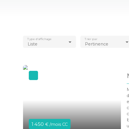
Type d'affichage
Trier par
Liste
Pertinence
M
d
e
c
c
b
1 450
€ /mois CC
u