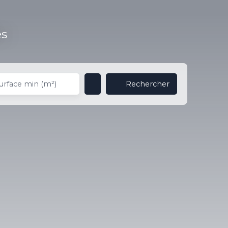
es
Rechercher
urface min (m²)