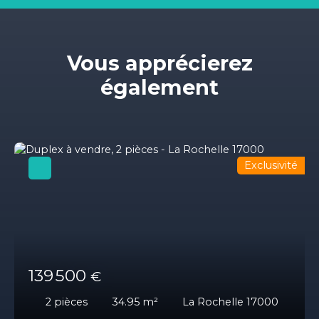
Vous apprécierez
également
Exclusivité
139 500
€
2
pièces
34.95
m²
La Rochelle 17000