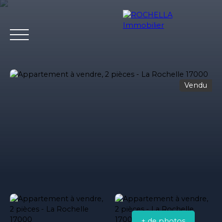
Vendu
Acheter
Vendre
Louer
Rochella
Nos conseil
Estimation
+ de photos