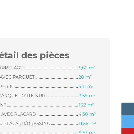
étail des
pièces
CARRELAGE
5,66 m²
 AVEC PARQUET
20 m²
DERIE
4,11 m²
PARQUET COTE NUIT
3,59 m²
ANT
1,22 m²
S AVEC PLACARD
4,30 m²
C PLACARD/DRESSING
11,56 m²
9,53 m²