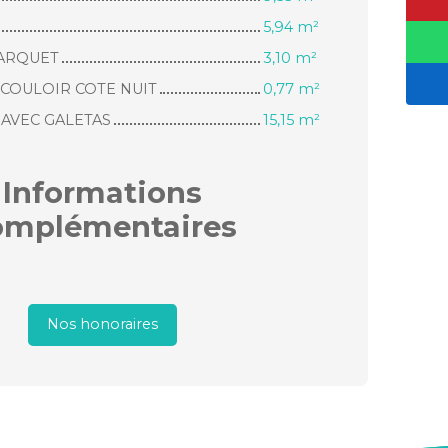
5,94 m²
PARQUET
3,10 m²
COULOIR COTE NUIT
0,77 m²
AVEC GALETAS
15,15 m²
Informations
omplémentaires
Nos honoraires