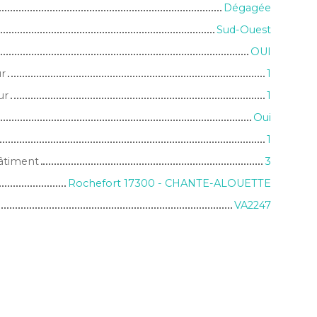
Dégagée
Sud-Ouest
OUI
ur
1
ur
1
Oui
1
âtiment
3
Rochefort 17300 - CHANTE-ALOUETTE
VA2247