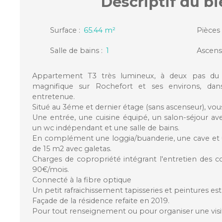
Descriptif
du bi
Surface
:
65.44
m²
Pièces
Salle de bains
:
1
Ascens
Appartement T3 très lumineux, à deux pas du c
magnifique sur Rochefort et ses environs, dan
entretenue.
Situé au 3éme et dernier étage (sans ascenseur), vous
Une entrée, une cuisine équipé, un salon-séjour a
un wc indépendant et une salle de bains.
En complément une loggia/buanderie, une cave et
de 15 m2 avec galetas.
Charges de copropriété intégrant l'entretien des 
90€/mois.
Connecté à la fibre optique
Un petit rafraichissement tapisseries et peintures est
Façade de la résidence refaite en 2019.
Pour tout renseignement ou pour organiser une visi