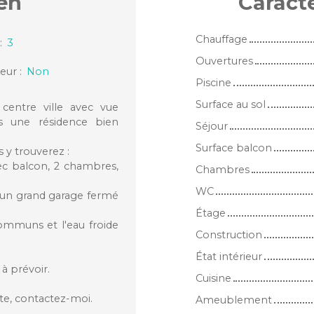
en
Caract
Chauffage
:
3
Ouvertures
eur
:
Non
Piscine
Surface au sol
entre ville avec vue
s une résidence bien
Séjour
Surface balcon
 y trouverez :
vec balcon, 2 chambres,
Chambres
WC
 un grand garage fermé
Étage
communs et l'eau froide
Construction
État intérieur
 à prévoir.
Cuisine
te, contactez-moi.
Ameublement