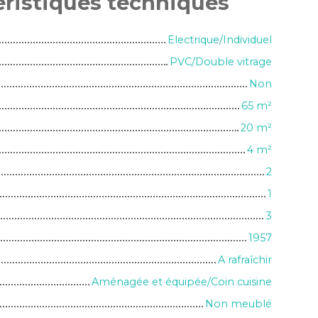
éristiques
techniques
Electrique/Individuel
PVC/Double vitrage
Non
65
m²
20
m²
4
m²
2
1
3
1957
A rafraîchir
Aménagée et équipée/Coin cuisine
Non meublé