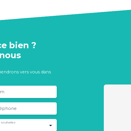
ce bien ?
-nous
viendrons vers vous dans
om
léphone
 souhaitez