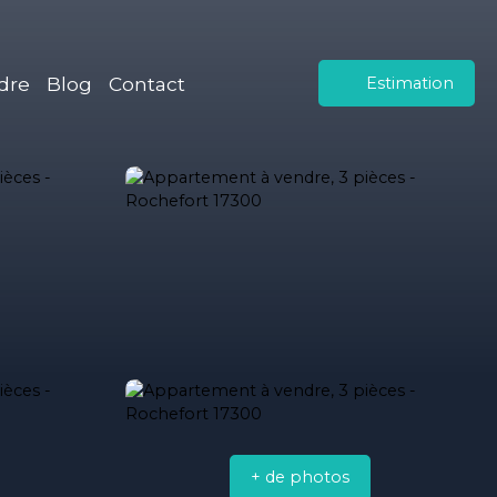
dre
Blog
Contact
Estimation
+ de photos