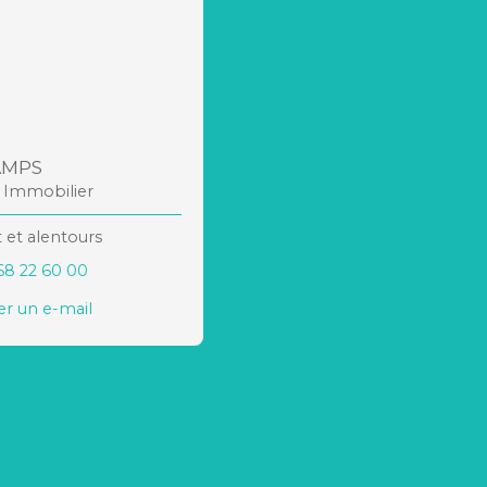
AMPS
r Immobilier
 et alentours
68 22 60 00
r un e-mail