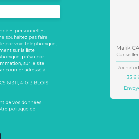
onnées personnelles
 souhaitez pas faire
e par voie téléphonique,
Malik C
ent sur la liste
Conseille
phonique, prévu par
ommation, sur le site
Rochefort
r courrier adressé à :
+33 6 
 CS 61311, 41013 BLOIS
Envoye
ment de vos données
otre
politique de