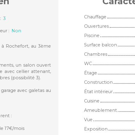
en
Caract
Chauffage
:
3
Ouvertures
eur
:
Non
Piscine
Surface balcon
e à Rochefort, au 3ème
Chambres
WC
ments, un salon ouvert
 avec cellier attenant,
Étage
es (possibilité 3).
Construction
garage avec galetas au
État intérieur
Cuisine
Ameublement
rent :
Vue
le 17€/mois
Exposition