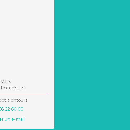
AMPS
r Immobilier
 et alentours
68 22 60 00
r un e-mail