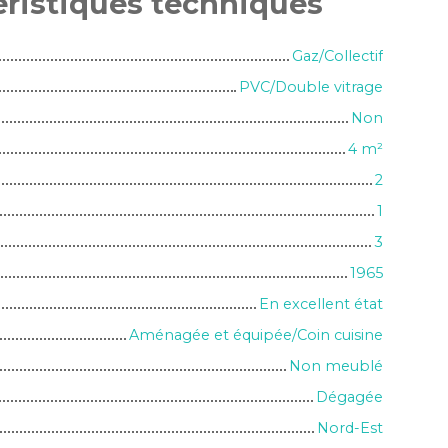
éristiques
techniques
Gaz/Collectif
PVC/Double vitrage
Non
4
m²
2
1
3
1965
En excellent état
Aménagée et équipée/Coin cuisine
Non meublé
Dégagée
Nord-Est