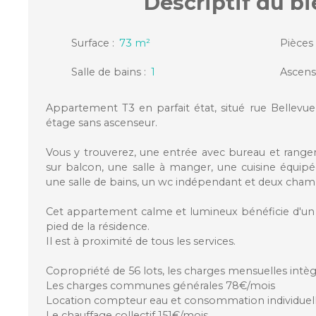
Descriptif
du bi
Surface
:
73
m²
Pièces
Salle de bains
:
1
Ascens
Appartement T3 en parfait état, situé rue Bellevu
étage sans ascenseur.
Vous y trouverez, une entrée avec bureau et range
sur balcon, une salle à manger, une cuisine équipée
une salle de bains, un wc indépendant et deux chambr
Cet appartement calme et lumineux bénéficie d'un 
pied de la résidence.
Il est à proximité de tous les services.
Copropriété de 56 lots, les charges mensuelles intèg
Les charges communes générales 78€/mois
Location compteur eau et consommation individuel
Le chauffage collectif 151€/mois