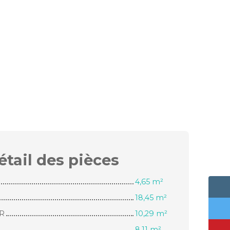
étail des
pièces
4,65 m²
18,45 m²
R
10,29 m²
8,11 m²