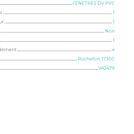
FENETRES DV PVC
ur
1
ur
1
Non
1
âtiment
4
Rochefort 17300
VA2479