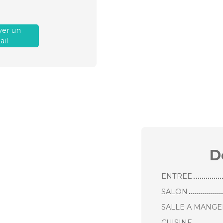
er un
il
D
ENTREE
SALON
SALLE A MANGE
CUISINE