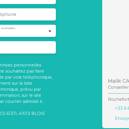
léphone
 souhaitez
onnées personnelles
 souhaitez pas faire
e par voie téléphonique,
Malik C
ent sur la liste
Conseille
phonique, prévu par
ommation, sur le site
Rochefort
r courrier adressé à :
+33 6 
 CS 61311, 41013 BLOIS
Envoye