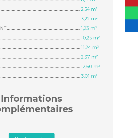
2,54 m²
3,22 m²
ANT
1,23 m²
10,25 m²
11,24 m²
2,37 m²
12,60 m²
3,01 m²
Informations
omplémentaires