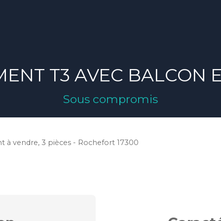
ENT T3 AVEC BALCON 
Sous compromis
 à vendre, 3 pièces - Rochefort 17300