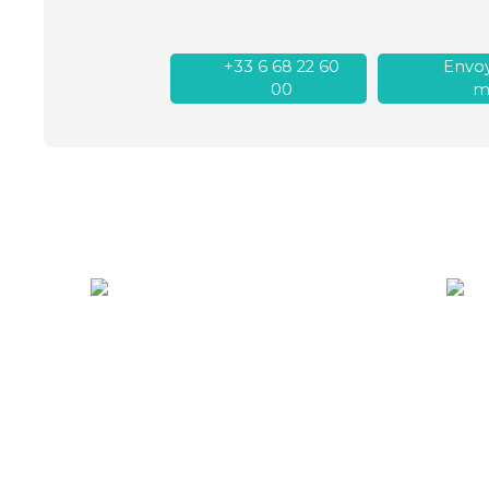
+33 6 68 22 60
Envoy
00
ma