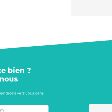
ce bien ?
-nous
viendrons vers vous dans
om