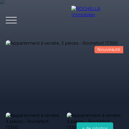
Nouveauté
Acheter
Vendre
Louer
Rochella
Nos conseil
Estimation
+ de photos