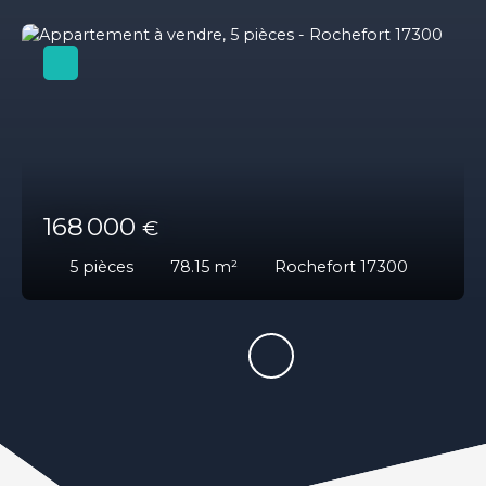
168 000
€
5
pièces
78.15
m²
Rochefort 17300