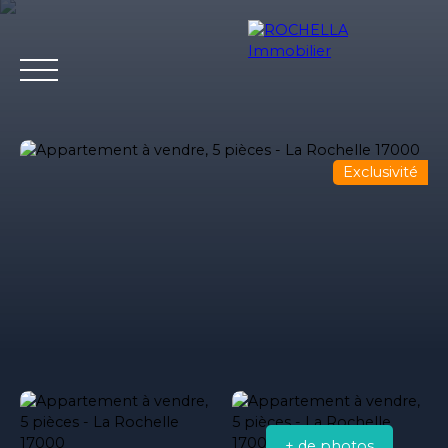
Exclusivité
Acheter
Vendre
Louer
Rochella
Nos conseil
Estimation
+ de photos