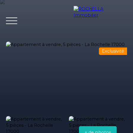
Exclusivité
Acheter
Vendre
Louer
Rochella
Nos conseil
Estimation
+ de photos