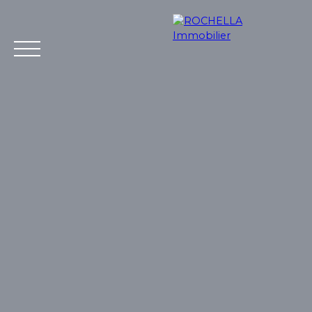
Acheter
Vendre
Louer
Rochella
Nos conseil
Estimation