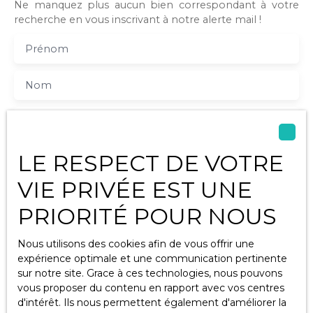
Ne manquez plus aucun bien correspondant à votre
recherche en vous inscrivant à notre alerte mail !
Prénom
Nom
Email
Type d'offre
LE RESPECT DE VOTRE
Vente
VIE PRIVÉE EST UNE
Type de bien
Appartement
PRIORITÉ POUR NOUS
Localisation
Angers (49100)
Nous utilisons des cookies afin de vous offrir une
expérience optimale et une communication pertinente
Budget max (€)
sur notre site. Grace à ces technologies, nous pouvons
vous proposer du contenu en rapport avec vos centres
d'intérêt. Ils nous permettent également d'améliorer la
Surface min (m²)