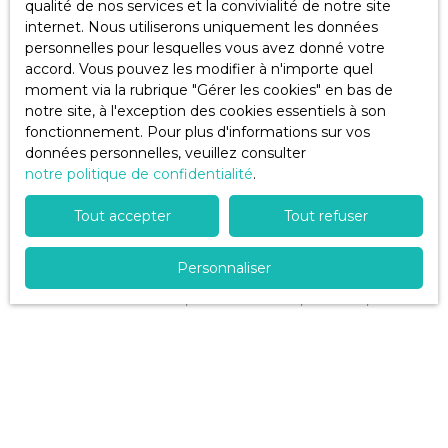
qualité de nos services et la convivialité de notre site
internet. Nous utiliserons uniquement les données
Pièces min
personnelles pour lesquelles vous avez donné votre
accord. Vous pouvez les modifier à n'importe quel
J'accepte le traitement de mes données
moment via la rubrique ″Gérer les cookies″ en bas de
personnelles conformément au RGPD. Si vous ne
notre site, à l'exception des cookies essentiels à son
souhaitez pas faire l'objet de prospection
fonctionnement. Pour plus d'informations sur vos
commerciale par voie téléphonique, vous pouvez
données personnelles, veuillez consulter
vous inscrire gratuitement sur la liste d'opposition
notre politique de confidentialité
.
au démarchage téléphonique, prévu par l'article
L223-1 du code de la consommation, sur le site
Tout accepter
Tout refuser
Internet www.bloctel.gouv.fr ou par courrier
adressé à :
Personnaliser
Société Worldline, Service Bloctel, CS 61311, 41013
BLOIS CEDEX.
Pour en savoir plus sur le traitement de vos
données personnelles, veuillez consulter notre
politique de confidentialité
.