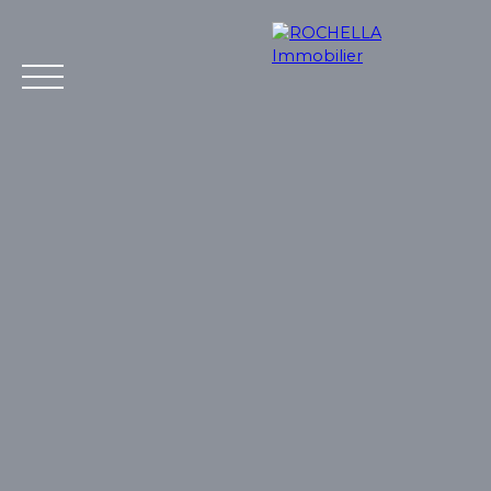
Acheter
Vendre
Louer
Rochella
Nos conseil
Estimation