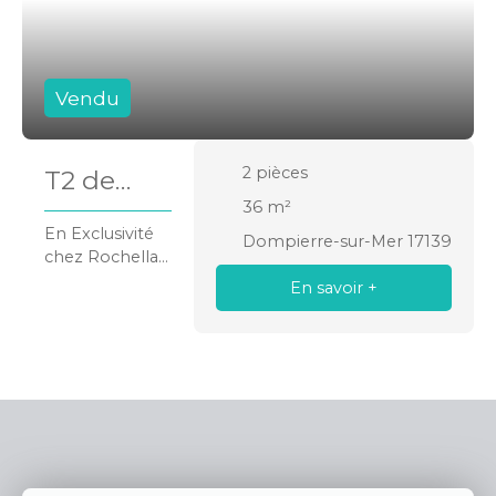
Vendu
2
pièces
T2 de
36
m²
36m² -
En Exclusivité
Dompierre-sur-Mer 17139
Dompierr
chez Rochella
Immobilier, T2
En savoir +
e sur Mer
de 36m² avec
terrasse et
place de
parking.
Commune
recherchée de
DOMPIERRE
SUR MER, à
proximité de