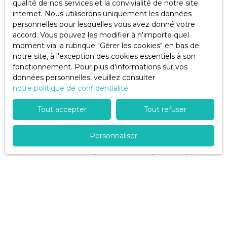
qualité de nos services et la convivialité de notre site
internet. Nous utiliserons uniquement les données
Pièces min
personnelles pour lesquelles vous avez donné votre
accord. Vous pouvez les modifier à n'importe quel
J'accepte le traitement de mes données
moment via la rubrique ″Gérer les cookies″ en bas de
personnelles conformément au RGPD. Si vous ne
notre site, à l'exception des cookies essentiels à son
souhaitez pas faire l'objet de prospection
fonctionnement. Pour plus d'informations sur vos
commerciale par voie téléphonique, vous pouvez
données personnelles, veuillez consulter
vous inscrire gratuitement sur la liste d'opposition
notre politique de confidentialité
.
au démarchage téléphonique, prévu par l'article
L223-1 du code de la consommation, sur le site
Tout accepter
Tout refuser
Internet www.bloctel.gouv.fr ou par courrier
adressé à :
Personnaliser
Société Worldline, Service Bloctel, CS 61311, 41013
BLOIS CEDEX.
Pour en savoir plus sur le traitement de vos
données personnelles, veuillez consulter notre
politique de confidentialité
.