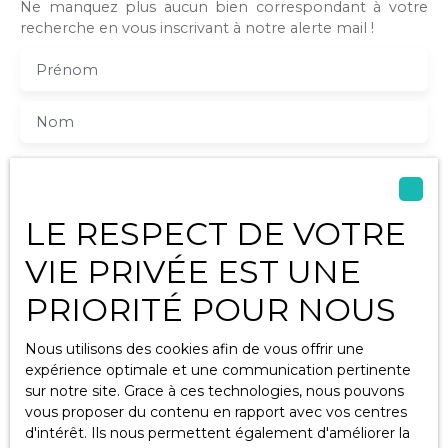
Ne manquez plus aucun bien correspondant à votre
en meublé
recherche en vous inscrivant à notre alerte mail !
jusqu’à fin juin
2026, au prix de
Prénom
470€ / mois.
Petite
copropriété de
Nom
6 lots. Charges
trimestrielles
Email
de 227€ (soit
75€ par mois).
Type d'offre
LE RESPECT DE VOTRE
Vente
VIE PRIVÉE EST UNE
Type de bien
Appartement
PRIORITÉ POUR NOUS
Localisation
Dompierre-sur-Mer (17139)
Nous utilisons des cookies afin de vous offrir une
expérience optimale et une communication pertinente
Budget max (€)
sur notre site. Grace à ces technologies, nous pouvons
vous proposer du contenu en rapport avec vos centres
d'intérêt. Ils nous permettent également d'améliorer la
Surface min (m²)