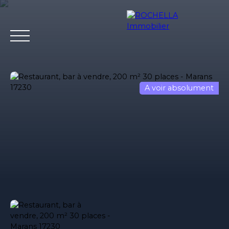
A voir absolument
Acheter
Vendre
Louer
Rochella
Nos conseil
Estimation