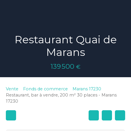
Restaurant Quai de
Marans
139 500
€
Vente
Fonds de commerce
Marans 17230
Restaurant, bar à vendre, 200 m² 30 places - Marans
17230