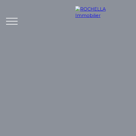
Acheter
Vendre
Louer
Rochella
Nos conseil
Estimation