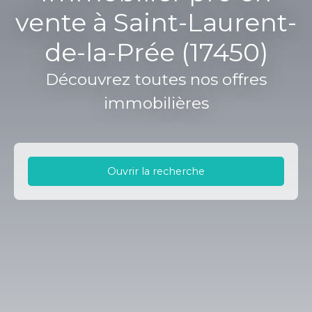
vente à Saint-Laurent-
de-la-Prée (17450)
Découvrez toutes nos offres
immobilières
Ouvrir la recherche
Type d'offre
Vente
Type de bien
Immobilier Pro
Localisation
Saint-Laurent-de-la-Prée (17450)