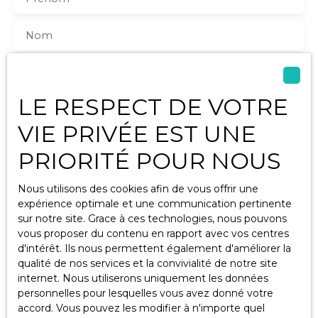
Nom
Email
LE RESPECT DE VOTRE
Type d'offre
Vente
VIE PRIVÉE EST UNE
Type de bien
Immobilier Pro
PRIORITÉ POUR NOUS
Localisation
Saint-Laurent-de-la-Prée (17450)
Nous utilisons des cookies afin de vous offrir une
expérience optimale et une communication pertinente
sur notre site. Grace à ces technologies, nous pouvons
Budget max (€)
vous proposer du contenu en rapport avec vos centres
d'intérêt. Ils nous permettent également d'améliorer la
Surface min (m²)
qualité de nos services et la convivialité de notre site
internet. Nous utiliserons uniquement les données
J'accepte le traitement de mes données
personnelles pour lesquelles vous avez donné votre
personnelles conformément au RGPD. Si vous ne
accord. Vous pouvez les modifier à n'importe quel