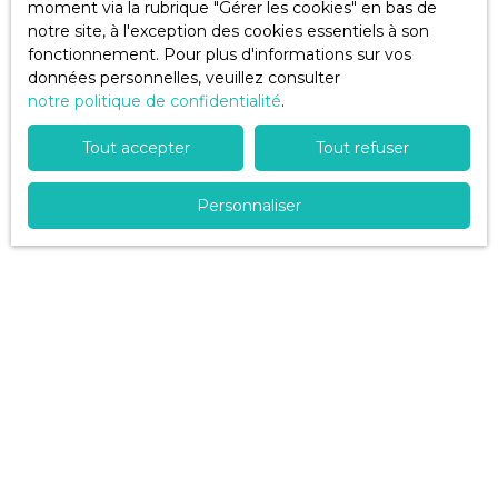
souhaitez pas faire l'objet de prospection
moment via la rubrique ″Gérer les cookies″ en bas de
commerciale par voie téléphonique, vous pouvez
notre site, à l'exception des cookies essentiels à son
vous inscrire gratuitement sur la liste d'opposition
fonctionnement. Pour plus d'informations sur vos
au démarchage téléphonique, prévu par l'article
données personnelles, veuillez consulter
L223-1 du code de la consommation, sur le site
notre politique de confidentialité
.
Internet www.bloctel.gouv.fr ou par courrier
adressé à :
Tout accepter
Tout refuser
Société Worldline, Service Bloctel, CS 61311, 41013
Personnaliser
BLOIS CEDEX.
Pour en savoir plus sur le traitement de vos
données personnelles, veuillez consulter notre
politique de confidentialité
.
Recevoir des annonces