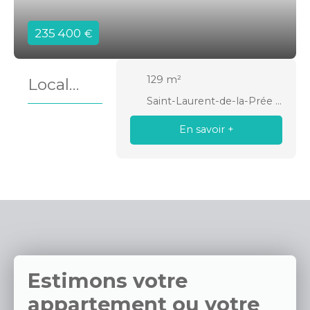
235 400
€
129
m²
Local
Saint-Laurent-de-la-Prée 17450
professio
nnel à
En savoir +
vendre,
129 m² -
Saint-
Laurent-
de-la-
Prée
Estimons votre
17450
appartement ou votre