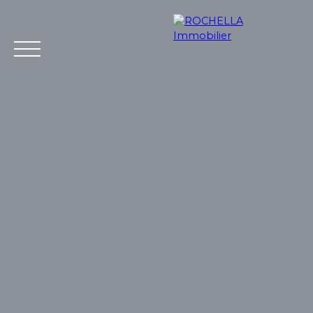
Acheter
Vendre
Louer
Rochella
Nos conseil
Estimation