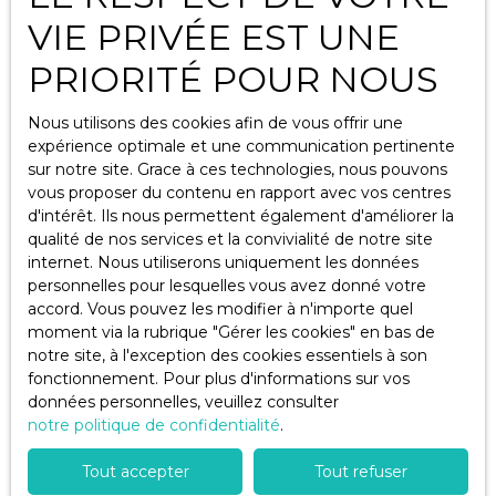
bourg, pleine
(bien
Un préau Volets
de charme,
VIE PRIVÉE EST UNE
actuellement
bois Tout à
d'une surface
relié au puits).
l'égout
PRIORITÉ POUR NOUS
habitable de
Bâtisse très
N'hésitez pas à
66m2 (73m2
saine et pleine
me contacter
environ de
Nous utilisons des cookies afin de vous offrir une
de charme avec
pour
surface utile),
expérience optimale et une communication pertinente
ses pierres
programmer
mêlant avec
sur notre site. Grace à ces technologies, nous pouvons
apparentes, sa
une visite .
goût la pierre
vous proposer du contenu en rapport avec vos centres
Vendu
belle cheminée
apparente et le
d'intérêt. Ils nous permettent également d'améliorer la
ancienne
bois massif! Le
qualité de nos services et la convivialité de notre site
fonctionnelle,
bien se
internet. Nous utiliserons uniquement les données
son parquet
2
pièces
Idéal
compose au
personnelles pour lesquelles vous avez donné votre
ancien et sa
rez-de-chaussée
46
m²
accord. Vous pouvez les modifier à n'importe quel
investisse
charpente
d'une entrée
moment via la rubrique ″Gérer les cookies″ en bas de
Une exclusivité
traditionnelle
Aigrefeuille-d'Aunis 17290
donnant sur le
ur.
notre site, à l'exception des cookies essentiels à son
Rochella
bois massif...
salon/séjour et
fonctionnement. Pour plus d'informations sur vos
Immobilier.
En savoir +
TRAVAUX A
sa cheminée,
données personnelles, veuillez consulter
Située sur la
PREVOIR. Je
d'une cuisine
notre politique de confidentialité
.
commune
vous renseigne
séparée
d'Aigrefeuille
avec plaisir.
aménagée et
Tout accepter
Tout refuser
d'Aunis, en
Mathieu Le
équipée, d'une