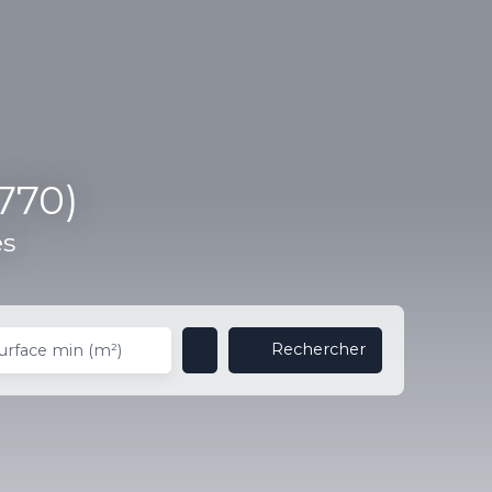
770)
es
Rechercher
urface min (m²)