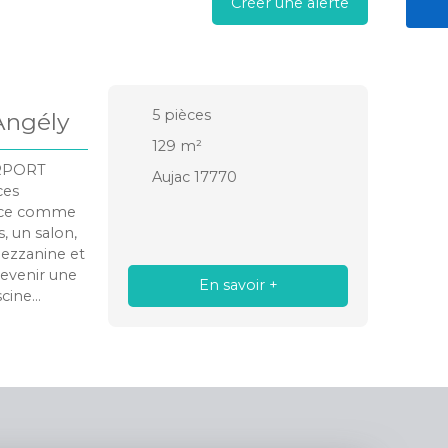
Créer une alerte
5
pièces
Angély
129
m²
ARPORT
Aujac 17770
ces
gence comme
s, un salon,
mezzanine et
devenir une
En savoir +
scine
des moments
 de terrain
 conforme
aires etc...
oins de 10
t le Collège
tes du bien