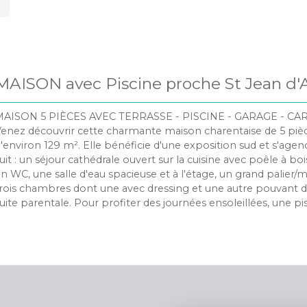
MAISON avec Piscine proche St Jean d'
MAISON 5 PIÈCES AVEC TERRASSE - PISCINE - GARAGE - C
enez découvrir cette charmante maison charentaise de 5 piè
'environ 129 m². Elle bénéficie d'une exposition sud et s'a
uit : un séjour cathédrale ouvert sur la cuisine avec poêle à boi
n WC, une salle d'eau spacieuse et à l'étage, un grand palier/
rois chambres dont une avec dressing et une autre pouvant 
uite parentale. Pour profiter des journées ensoleillées, une pi
,8/4,50m chauffée avec sa terrasse autour vous fera passer 
onviviaux entre amis et famille. Le tout édifié sur une parcelle
lôturée, sans vis-à-vis de 435 m2. Assainissement autonome
2021), toitures en parfait état, double vitrage, volets roulants sol
lusieurs écoles (élémentaire et collège) sont implantées à m
inutes : l'École Élémentaire Aujac, le Collège Marc Jeanjean e
eauregard. Le cinéma Le Forum vous attend à quelques minu