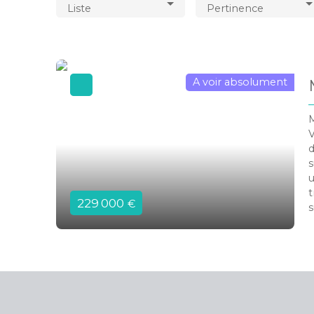
Liste
Pertinence
A voir absolument
V
d
s
u
t
229 000
€
s
8
c
c
(
P
m
B