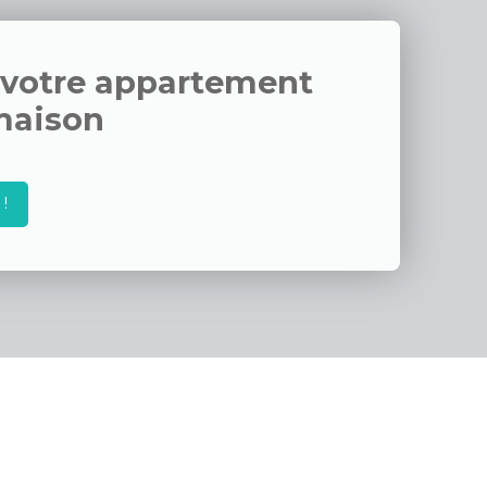
ement de
rché Place
és de cette
 votre appartement
maison
!