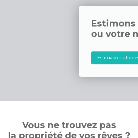
our vos loisirs, de même que sept bibliothèques. Il y a égal
ombreux restaurants et deux bureaux de poste. Enfin, le ma
ied a lieu toutes les semaines. Découvrez toutes les originalit
Estimons
maison en vente en prenant RDV.
ou votre 
Estimation offerte 
Vous ne trouvez pas
la propriété de vos rêves ?