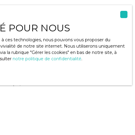
crivant à notre
ITÉ POUR NOUS
ce à ces technologies, nous pouvons vous proposer du
ivialité de notre site internet. Nous utiliserons uniquement
)
 la rubrique ″Gérer les cookies″ en bas de notre site, à
sulter
notre politique de confidentialité
.
u RGPD. Si vous
éphonique, vous
ge
le site Internet
lez consulter