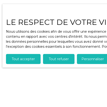
Ne manquez plu
alerte mail !
LE RESPECT DE VOTRE V
Prénom
Nous utilisons des cookies afin de vous offrir une expérien
Type d'offre
contenu en rapport avec vos centres d'intérêt. Ils nous perme
Vente
les données personnelles pour lesquelles vous avez donné vot
l'exception des cookies essentiels à son fonctionnement. Pou
Budget max (
Tout accepter
Tout refuser
Personnaliser
J'accepte
ne souhait
pouvez vou
téléphoniq
www.blocte
Société Wo
Pour en sa
notre
poli