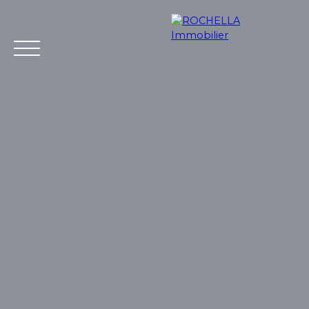
Acheter
Vendre
Louer
Rochella
Nos conseil
Estimation