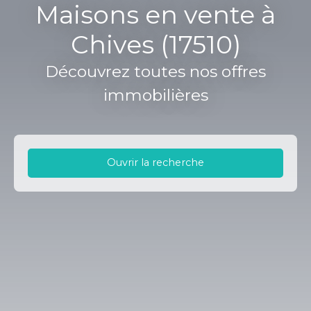
Maisons en vente à
Chives (17510)
Découvrez toutes nos offres
immobilières
Ouvrir la recherche
Type d'offre
Vente
Type de bien
Maison
Localisation
Chives (17510)