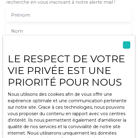
recherche en vous inscrivant à notre alerte mail !
Chauffage électrique,
poêle à granulés,
Prénom
insert bois. A
l'extérieur un garage
avec porte électrique,
Nom
une terrasse, une cave
et un puits.
Email
Assainissement
individuel fosse
LE RESPECT DE VOTRE
étanche (donc non
Type d'offre
Vente
conforme). Toiture
VIE PRIVÉE EST UNE
récente, la maison a
Type de bien
PRIORITÉ POUR NOUS
été rénovée et isolée
Maison
après la réalisation du
DPE, donc la
Localisation
Nous utilisons des cookies afin de vous offrir une
Chives (17510)
performance
expérience optimale et une communication pertinente
énergétique sera
sur notre site. Grace à ces technologies, nous pouvons
Budget max (€)
meilleure (le nouveau
vous proposer du contenu en rapport avec vos centres
DPE est en cours).
d'intérêt. Ils nous permettent également d'améliorer la
Maison saine et
qualité de nos services et la convivialité de notre site
Surface min (m²)
entretenue, A VOIR
internet. Nous utiliserons uniquement les données