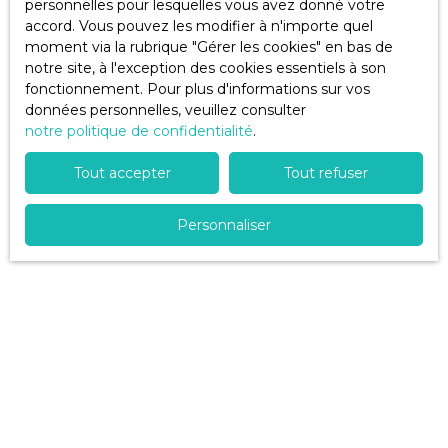
SANS TARDER!!
personnelles pour lesquelles vous avez donné votre
Pièces min
accord. Vous pouvez les modifier à n'importe quel
moment via la rubrique ″Gérer les cookies″ en bas de
J'accepte le traitement de mes données
notre site, à l'exception des cookies essentiels à son
personnelles conformément au RGPD. Si vous ne
fonctionnement. Pour plus d'informations sur vos
souhaitez pas faire l'objet de prospection
données personnelles, veuillez consulter
commerciale par voie téléphonique, vous pouvez
notre politique de confidentialité
.
vous inscrire gratuitement sur la liste d'opposition
au démarchage téléphonique, prévu par l'article
Tout accepter
Tout refuser
L223-1 du code de la consommation, sur le site
Internet www.bloctel.gouv.fr ou par courrier
Personnaliser
adressé à :
Société Worldline, Service Bloctel, CS 61311, 41013
BLOIS CEDEX.
Pour en savoir plus sur le traitement de vos
données personnelles, veuillez consulter notre
politique de confidentialité
.
Recevoir des annonces