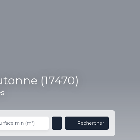
tonne (17470)
es
Rechercher
urface min (m²)