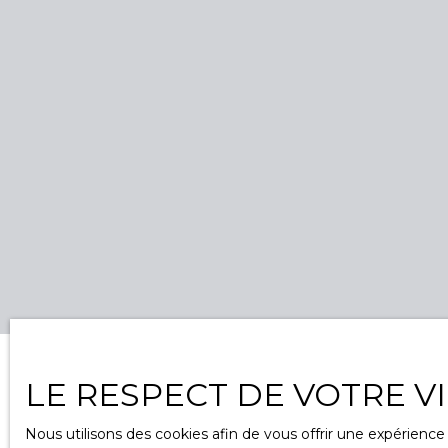
s
d
c
a
u
m
p
v
m
L
d
r
d
v
LE RESPECT DE VOTRE V
Nous utilisons des cookies afin de vous offrir une expérien