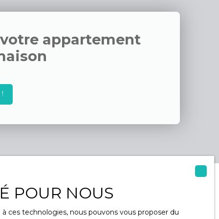
té dispose
uisine et
ances
 votre appartement
n garage
four à pain,
maison
face de 854
 détente en
t un
le
!
 10 minutes.
ommerces
rmands, 2
cette maison
niser une
ITÉ POUR NOUS
ce à ces technologies, nous pouvons vous proposer du