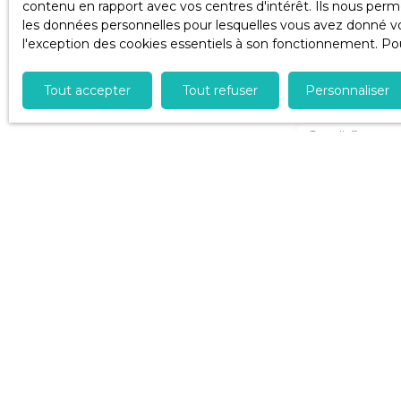
contenu en rapport avec vos centres d'intérêt. Ils nous perme
les données personnelles pour lesquelles vous avez donné vot
Ne manquez plu
l'exception des cookies essentiels à son fonctionnement. Pou
alerte mail !
Tout accepter
Tout refuser
Personnaliser
Prénom
Type d'offre
Vente
Budget max (
J'accepte
ne souhait
pouvez vou
téléphoniq
www.blocte
Société Wo
Pour en sa