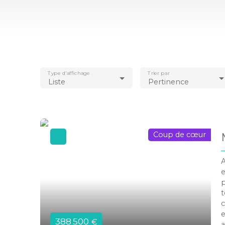
Type d'affichage
Trier par
Liste
Pertinence
Coup de cœur
A
e
p
t
c
e
388 500
€
a