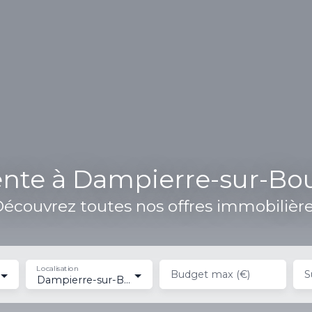
ente à Dampierre-sur-Bou
écouvrez toutes nos offres immobilièr
Localisation
Budget max (€)
S
Dampierre-sur-Boutonne (17470)