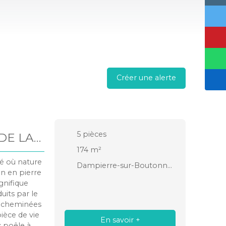
Créer une alerte
5
pièces
DE LA
174
m²
é où nature
Dampierre-sur-Boutonne 17470
n en pierre
gnifique
uits par le
es cheminées
ièce de vie
En savoir +
c poêle à