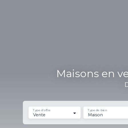
Maisons en v
D
Type d'offre
Type de bien
Vente
Maison