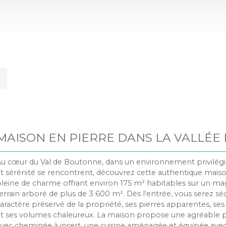
MAISON EN PIERRE DANS LA VALLÉE 
BOUTONNE
u cœur du Val de Boutonne, dans un environnement privilégi
t sérénité se rencontrent, découvrez cette authentique maiso
leine de charme offrant environ 175 m² habitables sur un ma
errain arboré de plus de 3 600 m². Dès l'entrée, vous serez séd
aractère préservé de la propriété, ses pierres apparentes, s
t ses volumes chaleureux. La maison propose une agréable p
vec cheminée à insert, une cuisine aménagée et équipée ave