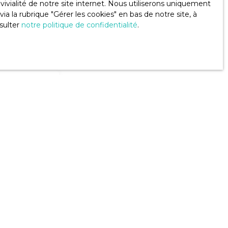
ivialité de notre site internet. Nous utiliserons uniquement
 la rubrique ″Gérer les cookies″ en bas de notre site, à
crivant à notre
sulter
notre politique de confidentialité
.
Dampierre-sur-Boutonne (17470)
u RGPD. Si vous
éphonique, vous
ge
le site Internet
lez consulter