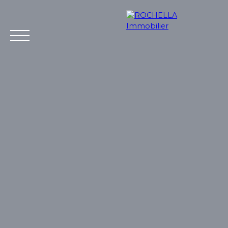
Acheter
Vendre
Louer
Rochella
Nos conseil
Estimation