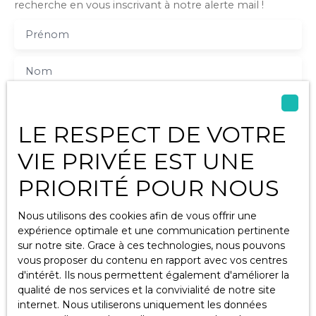
recherche en vous inscrivant à notre alerte mail !
vitrage avec volet
roulant. De
Prénom
nombreuses
dépendances et
bâtiments pour une
Nom
superficie totale de
591 m² dont une
Email
toiture à refaire. Un
compteur électrique,
LE RESPECT DE VOTRE
deux compteurs
Type d'offre
Vente
d'eau, un puits,
VIE PRIVÉE EST UNE
assainissement
Type de bien
PRIORITÉ POUR NOUS
individuel non
Maison
conforme. Beau
potentiel !!
Localisation
Nous utilisons des cookies afin de vous offrir une
Gourvillette (17490)
expérience optimale et une communication pertinente
sur notre site. Grace à ces technologies, nous pouvons
Budget max (€)
vous proposer du contenu en rapport avec vos centres
d'intérêt. Ils nous permettent également d'améliorer la
qualité de nos services et la convivialité de notre site
Surface min (m²)
internet. Nous utiliserons uniquement les données