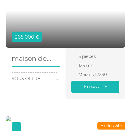
265 000
€
5
pièces
maison de
125
m²
plain pied
--------------------------
Marans 17230
SOUS OFFRE-----------
------MARANS,
En savoir +
nouveauté Rochella
immobilier: découvrez
cette maison de 125
m² édifiée sur une
parcelle de 651 m².
Située en lotissement,
Exclusivité
cette maison de