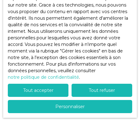
habitable! Cette
Sous compromis
sur notre site. Grace à ces technologies, nous pouvons
POSITIFS: toiture
maison offre une
vous proposer du contenu en rapport avec vos centres
refaite en 2022,
pièce de vie avec
d'intérêt. Ils nous permettent également d'améliorer la
emplacement,
cuisine ouverte,
qualité de nos services et la convivialité de notre site
garage, espace
10
pièces
maison
agrémentée d'un
internet. Nous utiliserons uniquement les données
appartement, cour,
poele à bois. La baie
275
m²
bourgeoise
personnelles pour lesquelles vous avez donné votre
maison à
vitrée ouvre sur le
----------------------
accord. Vous pouvez les modifier à n'importe quel
personnaliser! je reste
Marans 17230
jardinet très agréable
SOUS OFFRE ----------
moment via la rubrique ″Gérer les cookies″ en bas de
à votre disposition
et au calme! A l'étage,
-------------Marans,
notre site, à l'exception des cookies essentiels à son
En savoir +
pour toutes
un palier dessert 3
MAISON
fonctionnement. Pour plus d'informations sur vos
informations
chambres, une salle
BOURGEOISE de 275
données personnelles, veuillez consulter
complémentaires
de bains et un WC
m² de surface
notre politique de confidentialité
.
séparés. LE PLUS/
habitable, implantée
une dépendance
sur une parcelle de
Tout accepter
Tout refuser
rénovée, isolée
579 m², agrémentée
disposant d'une salle
Vendu
d'un charmant jardin
d'eau avec WC (à
Personnaliser
clos de murs et
terminer) permettra
intimiste. Cette
l'acceuil d'amis/
bâtisse située en bord
famille ou de
de sèvre, sur le port
télétavailler en toute
(proche du marché,
tranquillité! Ce bien