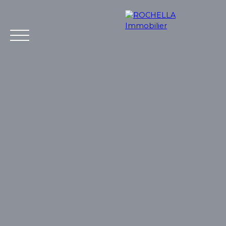
Acheter
Vendre
Louer
Rochella
Nos conseil
Estimation