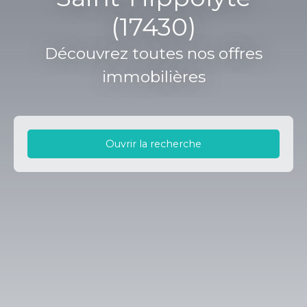
(17430)
Découvrez toutes nos offres
immobilières
Ouvrir la recherche
Type d'offre
Vente
Type de bien
Maison
Localisation
Saint-Hippolyte (17430)