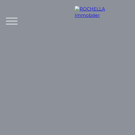
Acheter
Vendre
Louer
Rochella
Nos conseil
Estimation