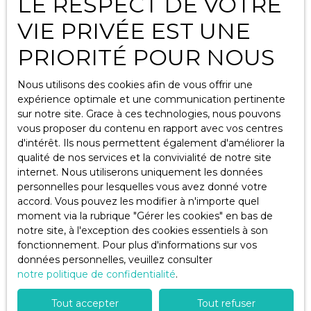
LE RESPECT DE VOTRE
VIE PRIVÉE EST UNE
Budget max (€)
PRIORITÉ POUR NOUS
Surface min (m²)
Nous utilisons des cookies afin de vous offrir une
expérience optimale et une communication pertinente
Pièces min
sur notre site. Grace à ces technologies, nous pouvons
vous proposer du contenu en rapport avec vos centres
J'accepte le traitement de mes données
d'intérêt. Ils nous permettent également d'améliorer la
personnelles conformément au RGPD. Si vous ne
qualité de nos services et la convivialité de notre site
souhaitez pas faire l'objet de prospection
internet. Nous utiliserons uniquement les données
commerciale par voie téléphonique, vous pouvez
personnelles pour lesquelles vous avez donné votre
vous inscrire gratuitement sur la liste d'opposition
accord. Vous pouvez les modifier à n'importe quel
au démarchage téléphonique, prévu par l'article
moment via la rubrique ″Gérer les cookies″ en bas de
L223-1 du code de la consommation, sur le site
notre site, à l'exception des cookies essentiels à son
Internet www.bloctel.gouv.fr ou par courrier
fonctionnement. Pour plus d'informations sur vos
adressé à :
données personnelles, veuillez consulter
notre politique de confidentialité
.
Société Worldline, Service Bloctel, CS 61311, 41013
BLOIS CEDEX.
Tout accepter
Tout refuser