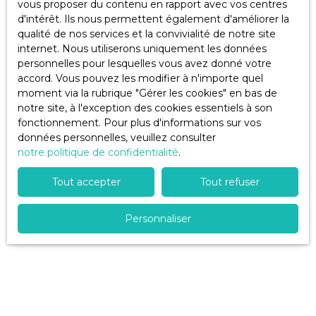
vous proposer du contenu en rapport avec vos centres
la cour, un
Email
thermodynam
d'intérêt. Ils nous permettent également d'améliorer la
cabanon de
ique.
qualité de nos services et la convivialité de notre site
jardin, une
Emplacement
Type d'offre
internet. Nous utiliserons uniquement les données
terrasse et un
Vente
idéal, proche
personnelles pour lesquelles vous avez donné votre
jardin au
de toutes
Type de bien
accord. Vous pouvez les modifier à n'importe quel
calme et sans
commodités.
Maison
moment via la rubrique ″Gérer les cookies″ en bas de
vis à vis. Terrain
A très bientôt
notre site, à l'exception des cookies essentiels à son
piscinable de
pour une visite
Localisation
fonctionnement. Pour plus d'informations sur vos
690m². Une
Saint-Médard-d'Aunis (17220)
données personnelles, veuillez consulter
visite rapide
notre politique de confidentialité
.
s'impose !
Budget max (€)
Contactez-
Tout accepter
Tout refuser
moi au 06 61
Surface min (m²)
17 00 90 si
vous êtes
Personnaliser
intéressé.
Pièces min
Xavier
J'accepte le traitement de mes données
personnelles conformément au RGPD. Si vous ne
souhaitez pas faire l'objet de prospection
commerciale par voie téléphonique, vous pouvez