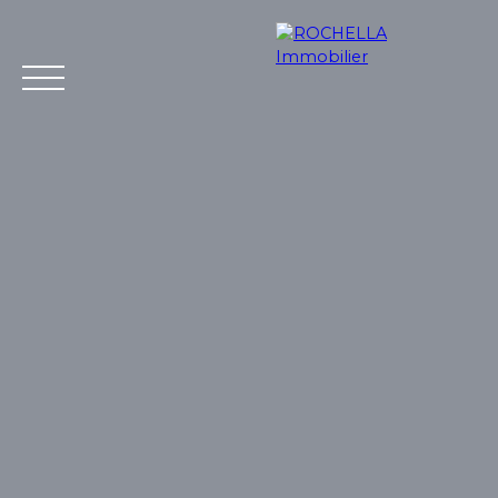
Acheter
Vendre
Louer
Rochella
Nos conseil
Estimation