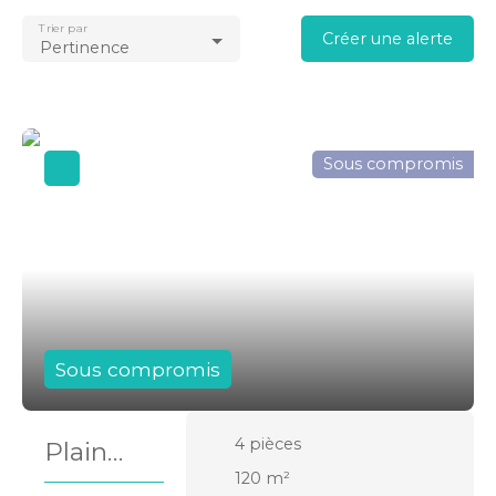
Trier par
Créer une alerte
Pertinence
Sous compromis
Sous compromis
4
pièces
Plain
120
m²
pied