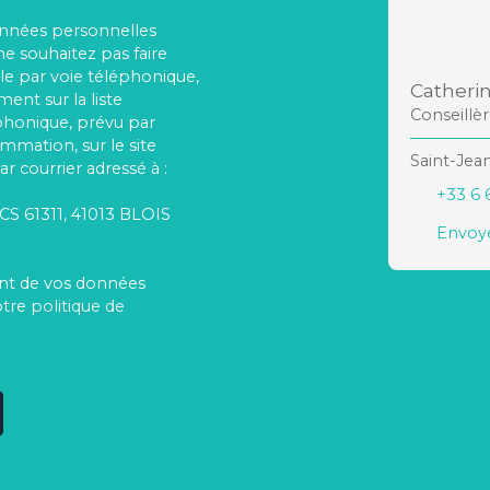
onnées personnelles
 souhaitez pas faire
e par voie téléphonique,
Catheri
ent sur la liste
Conseillè
phonique, prévu par
ommation, sur le site
Saint-Jea
r courrier adressé à :
+33 6 
 CS 61311, 41013 BLOIS
Envoye
ment de vos données
otre
politique de