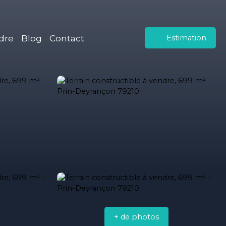
dre
Blog
Contact
Estimation
+ de photos