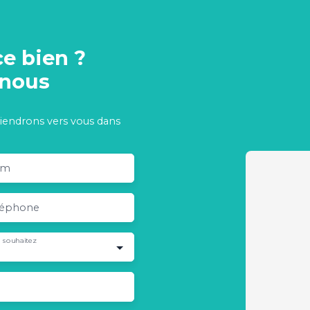
ce bien ?
-nous
viendrons vers vous dans
om
léphone
 souhaitez