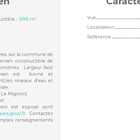
en
Caract
Vue
uctible
:
699
m²
Localisation
Référence
ères, sur la commune de
rrain constructible de
lomètres. Largeur face
errain est borné et
t),les réseaux d'eau et
isée.
 Le Mignon)
e!
bien est exposé sont
ues.gouv.fr
. Contactez
amples renseignements