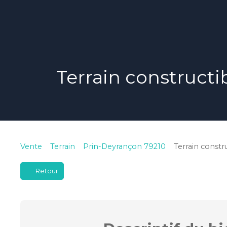
Terrain constructi
Vente
Terrain
Prin-Deyrançon 79210
Terrain constr
Retour