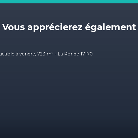
Vous apprécierez
également
A v