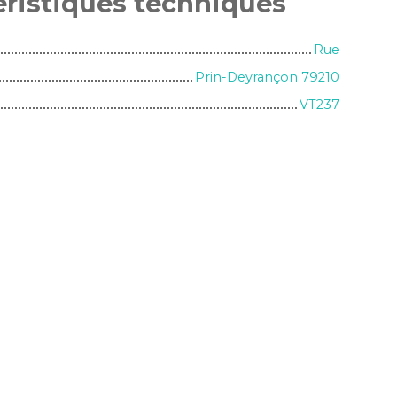
éristiques
techniques
Rue
Prin-Deyrançon 79210
VT237