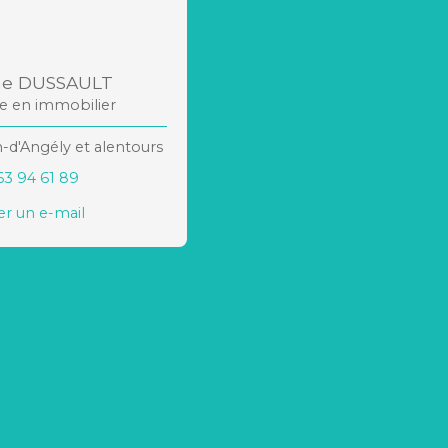
ne DUSSAULT
re en immobilier
n-d'Angély et alentours
63 94 61 89
r un e-mail