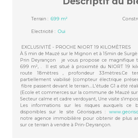
Descriptif
du bi
Terrain
:
699
m²
Constr
Electricité
:
Oui
EXCLUSIVITÉ - PROCHE NIORT 19 KILOMÈTRES
À 5 min de Mauzé sur le Mignon et à 15min de Surg
Prin Deyrançon je vous propose ce magnifique te
699 m², . Il est situé à proximité du NIORT 19 ki
route 18mètres , profondeur 33mètres.Ce t
partiellement viabilisé (compteur électrique présen
fibre passent devant le terrain....L'étude G1 a été réal
(Ecole et commerces sur la commune de Mauzé sur
Secteur calme et cadre verdoyant, Une visite s'impos
Les informations sur les risques auxquels ce 
disponibles sur le site Géorisques :
www.georisq
notre agence immobilière pour obtenir de plus 
sur ce terrain à vendre à Prin-Deyrançon.