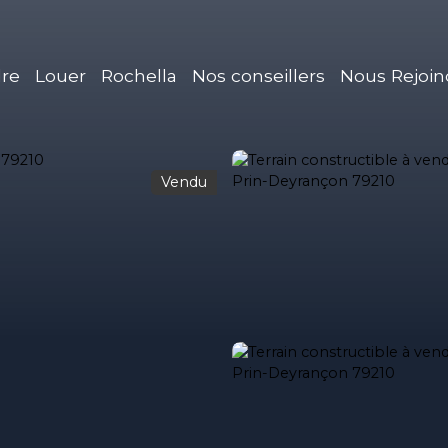
re
Louer
Rochella
Nos conseillers
Nous Rejoin
Vendu