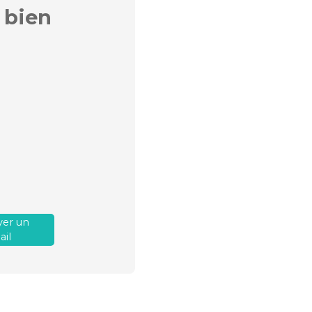
 bien
er un
il