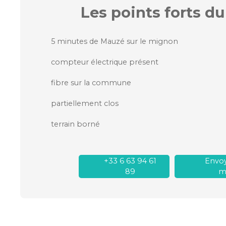
Les points forts
du
5 minutes de Mauzé sur le mignon
compteur électrique présent
fibre sur la commune
partiellement clos
terrain borné
+33 6 63 94 61
Envoy
89
ma