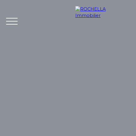
Acheter
Vendre
Louer
Rochella
Nos conseil
Estimation