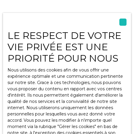
L'électricité , le
DEUX PARCELLES
téléphone ainsi que
CONSTRUCTIBLES
la fibre passe en
ONT POUR
Vous ne trouvez pas
bordure du terrain.
CONTENANCE
la propriété de vos rêves ?
Compteur d'eau
TOTALE 2759 M² .
LE RESPECT DE VOTRE
déjà existant sur la
Ne manquez pas
parcelle. Terrain
VIE PRIVÉE EST UNE
cette opportunité !!
Ne manquez plus aucun bien correspondant à votre
libre de tout
recherche en vous inscrivant à notre alerte mail !
PRIORITÉ POUR NOUS
constructeur. Le
coefficient
Prénom
d'occupation des
Nous utilisons des cookies afin de vous offrir une
sols dans le PLU
expérience optimale et une communication pertinente
Nom
n'est pas limité
sur notre site. Grace à ces technologies, nous pouvons
donc peut recevoir
vous proposer du contenu en rapport avec vos centres
plusieurs
d'intérêt. Ils nous permettent également d'améliorer la
Email
constructions.
qualité de nos services et la convivialité de notre site
POSSIBILITE DE
internet. Nous utiliserons uniquement les données
Type d'offre
FAIRE UN LOT
Vente
personnelles pour lesquelles vous avez donné votre
AVEC LE TERRAIN
accord. Vous pouvez les modifier à n'importe quel
JUMELE.
Type de bien
moment via la rubrique ″Gérer les cookies″ en bas de
Terrain
L'ENSEMBLE DES
notre site, à l'exception des cookies essentiels à son