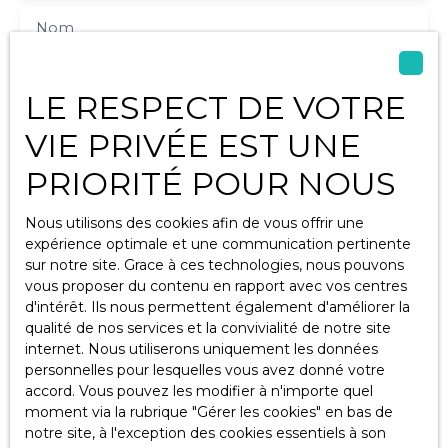
Nom
Email
LE RESPECT DE VOTRE
Type d'offre
VIE PRIVÉE EST UNE
Vente
PRIORITÉ POUR NOUS
Type de bien
Terrain
Nous utilisons des cookies afin de vous offrir une
Localisation
expérience optimale et une communication pertinente
Ferrières (17170)
sur notre site. Grace à ces technologies, nous pouvons
vous proposer du contenu en rapport avec vos centres
Budget max (€)
d'intérêt. Ils nous permettent également d'améliorer la
qualité de nos services et la convivialité de notre site
Surface min (m²)
internet. Nous utiliserons uniquement les données
personnelles pour lesquelles vous avez donné votre
accord. Vous pouvez les modifier à n'importe quel
J'accepte le traitement de mes données
moment via la rubrique ″Gérer les cookies″ en bas de
personnelles conformément au RGPD. Si vous ne
notre site, à l'exception des cookies essentiels à son
souhaitez pas faire l'objet de prospection