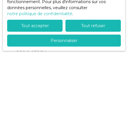
fonctionnement. Pour plus d'informations sur vos
commerciale par voie téléphonique, vous pouvez
données personnelles, veuillez consulter
vous inscrire gratuitement sur la liste d'opposition
notre politique de confidentialité
au démarchage téléphonique, prévu par l'article
.
L223-1 du code de la consommation, sur le site
Tout accepter
Tout refuser
Internet www.bloctel.gouv.fr ou par courrier
adressé à :
Personnaliser
Société Worldline, Service Bloctel, CS 61311, 41013
BLOIS CEDEX.
Pour en savoir plus sur le traitement de vos
données personnelles, veuillez consulter notre
politique de confidentialité
.
Recevoir des annonces