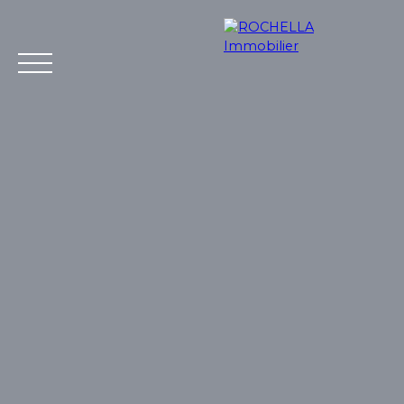
Acheter
Vendre
Louer
Rochella
Nos conseil
Estimation