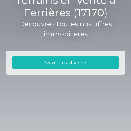
Terrains en vente à
Ferrières (17170)
Découvrez toutes nos offres
immobilières
Ouvrir la recherche
Type d'offre
Vente
Type de bien
Terrain
Localisation
Ferrières (17170)