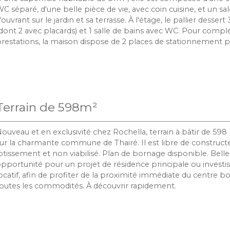
C séparé, d'une belle pièce de vie, avec coin cuisine, et un sa
'ouvrant sur le jardin et sa terrasse. À l'étage, le pallier desse
dont 2 avec placards) et 1 salle de bains avec WC. Pour complé
restations, la maison dispose de 2 places de stationnement p
xtérieur. Sous garantie décennale, au calme et à proximité i
outes commodités, cette maison est à visiter rapidement.
Terrain de 598m²
ouveau et en exclusivité chez Rochella, terrain à bâtir de 59
ur la charmante commune de Thairé. Il est libre de construct
otissement et non viabilisé. Plan de bornage disponible. Belle
pportunité pour un projet de résidence principale ou invest
ocatif, afin de profiter de la proximité immédiate du centre bo
outes les commodités. À découvrir rapidement.