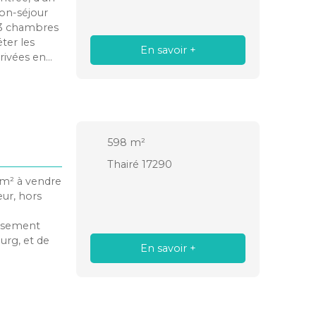
lon-séjour
rt 3 chambres
ter les
En savoir +
rivées en
mmédiate de
598
m²
Thairé 17290
8 m² à vendre
eur, hors
issement
urg, et de
En savoir +