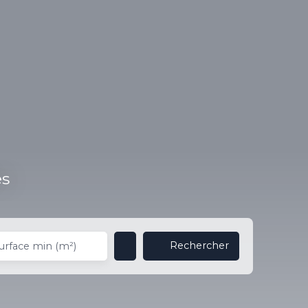
es
Rechercher
urface min (m²)