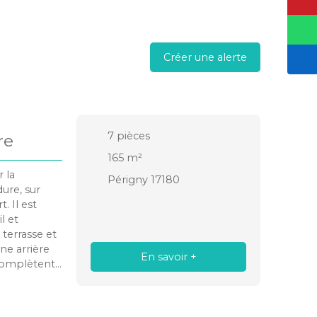
Créer une alerte
7
pièces
re
165
m²
 la
Périgny 17180
ure, sur
. Il est
l et
 terrasse et
ne arrière
En savoir +
 complètent
ards, une
 chambres,
er de