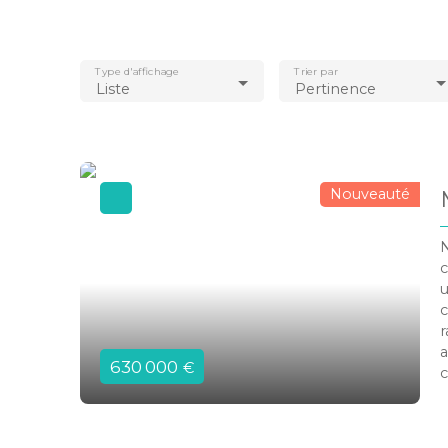
Type d'affichage
Trier par
Liste
Pertinence
Nouveauté
N
c
u
c
r
a
630 000
€
c
l
s
s