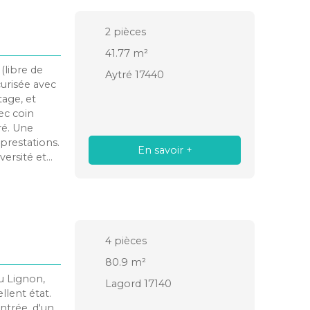
ngs
asse. Un
2
pièces
nts. La
un quartier
41.77
m²
 pistes
(libre de
Aytré 17440
t 5 minutes
curisée avec
es en vélo. À
tage, et
 naturel
ec coin
ré. Une
prestations.
En savoir +
versité et
4
pièces
80.9
m²
u Lignon,
Lagord 17140
llent état.
ntrée, d'un