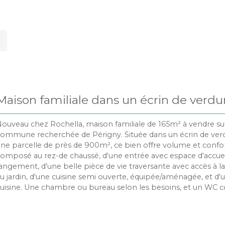
Maison familiale dans un écrin de verdu
ouveau chez Rochella, maison familiale de 165m² à vendre sur
ommune recherchée de Périgny. Située dans un écrin de verd
ne parcelle de près de 900m², ce bien offre volume et confort
omposé au rez-de chaussé, d'une entrée avec espace d'accuei
angement, d'une belle pièce de vie traversante avec accès à la
u jardin, d'une cuisine semi ouverte, équipée/aménagée, et d'u
uisine. Une chambre ou bureau selon les besoins, et un WC
e niveau. À l'étage, le pallier dessert trois chambres avec plac
alle d'eau, un WC et une vaste suite parentale (avec dressing,
alle de bains). L'extérieur offre un cadre bucolique pour profit