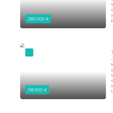
W
s
(
285 000
€
p
e
t
N
s
l
o
l
118 000
€
t