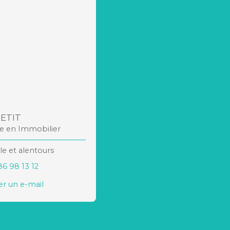
PETIT
re en Immobilier
le et alentours
86 98 13 12
r un e-mail