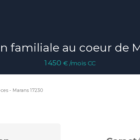
n familiale au coeur de 
1 450
€ /mois CC
èces - Marans 17230