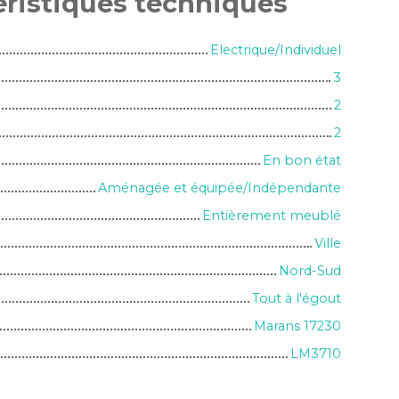
éristiques
techniques
Electrique/Individuel
3
2
2
En bon état
Aménagée et équipée/Indépendante
Entièrement meublé
Ville
Nord-Sud
Tout à l'égout
Marans 17230
LM3710