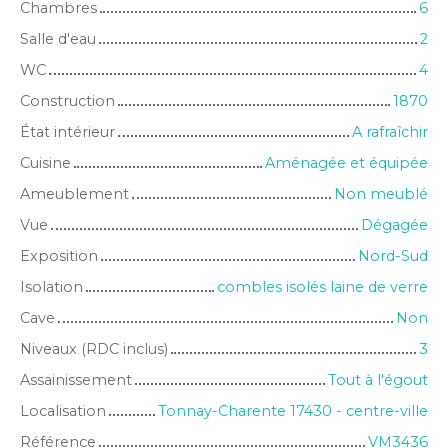
Chambres
6
Salle d'eau
2
WC
4
Construction
1870
État intérieur
A rafraîchir
Cuisine
Aménagée et équipée
Ameublement
Non meublé
Vue
Dégagée
Exposition
Nord-Sud
Isolation
combles isolés laine de verre
Cave
Non
Niveaux (RDC inclus)
3
Assainissement
Tout à l'égout
Localisation
Tonnay-Charente 17430 - centre-ville
Référence
VM3436