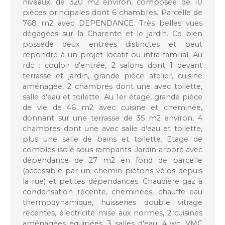
niveaux, de 320 m2 environ, composée de 10
pièces principales dont 6 chambres. Parcelle de
768 m2 avec DEPENDANCE. Très belles vues
dégagées sur la Charente et le jardin. Ce bien
possède deux entrées distinctes et peut
répondre à un projet locatif ou intra-familial. Au
rdc : couloir d'entrée, 2 salons dont 1 devant
terrasse et jardin, grande pièce atelier, cuisine
aménagée, 2 chambres dont une avec toilette,
salle d'eau et toilette. Au 1er étage, grande pièce
de vie de 46 m2 avec cuisine et cheminée,
donnant sur une terrasse de 35 m2 environ, 4
chambres dont une avec salle d'eau et toilette,
plus une salle de bains et toilette. Etage de
combles isolé sous rampants. Jardin arboré avec
dépendance de 27 m2 en fond de parcelle
(accessible par un chemin piétons vélos depuis
la rue) et petites dépendances. Chaudière gaz à
condensation récente, cheminées, chauffe eau
thermodynamique, huisseries double vitrage
récentes, électricité mise aux normes, 2 cuisines
aménagées équipées, 3 salles d'eau, 4 wc. VMC