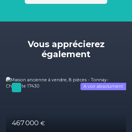
Vous apprécierez
également
A voir absolument
467 000
€