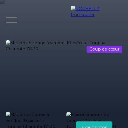
Coup de cœur
Acheter
Vendre
Louer
Rochella
Nos conseil
Estimation
+ de photos