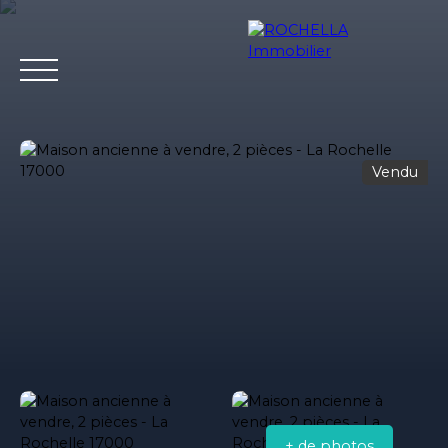
Vendu
Acheter
Vendre
Louer
Rochella
Nos conseil
Estimation
+ de photos