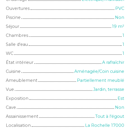
Ouvertures
PVC
Piscine
Non
Séjour
19
m²
Chambres
1
Salle d'eau
1
WC
1
État intérieur
A rafraîchir
Cuisine
Aménagée/Coin cuisine
Ameublement
Partiellement meublé
Vue
Jardin, terrasse
Exposition
Est
Cave
Non
Assainissement
Tout à l'égout
Localisation
La Rochelle 17000