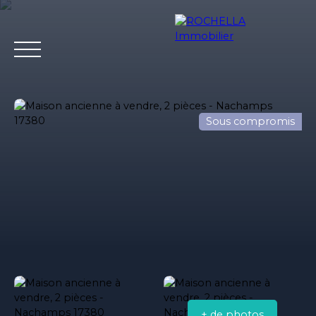
Sous compromis
Acheter
Vendre
Louer
Rochella
Nos conseil
Estimation
+ de photos