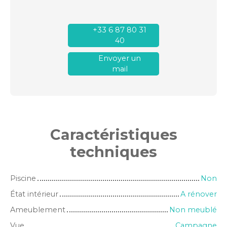
+33 6 87 80 31
40
Envoyer un
mail
Caractéristiques
techniques
Piscine
Non
État intérieur
A rénover
Ameublement
Non meublé
Vue
Campagne