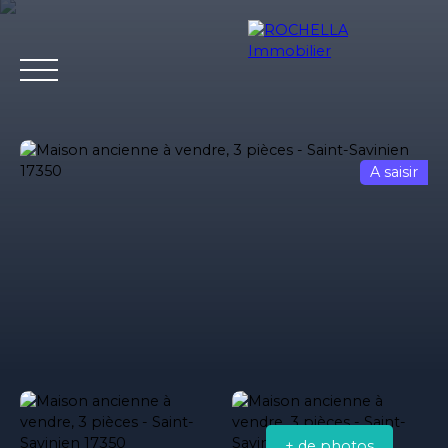
A saisir
Acheter
Vendre
Louer
Rochella
Nos conseil
Estimation
+ de photos