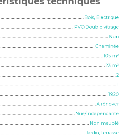
éristiques
techniques
Bois, Electrique
PVC/Double vitrage
Non
Cheminée
105
m²
23
m²
2
1
1920
A rénover
Nue/Indépendante
Non meublé
Jardin, terrasse