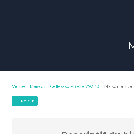
M
Vente
Maison
Celles-sur-Belle 79370
Maison ancien
Retour