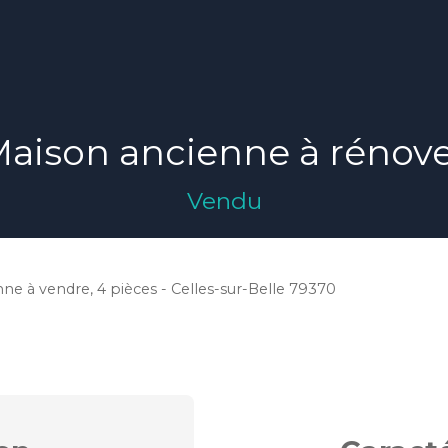
aison ancienne à rénov
Vendu
ne à vendre, 4 pièces - Celles-sur-Belle 79370