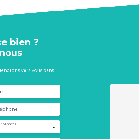
ce bien ?
-nous
viendrons vers vous dans
om
léphone
 souhaitez