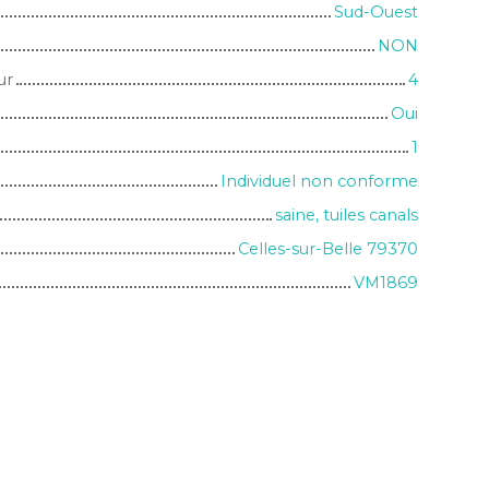
Sud-Ouest
NON
ur
4
Oui
1
Individuel non conforme
saine, tuiles canals
Celles-sur-Belle 79370
VM1869