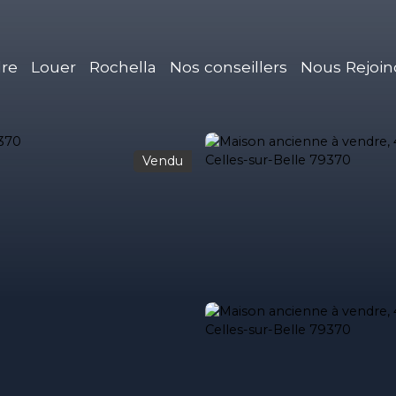
re
Louer
Rochella
Nos conseillers
Nous Rejoin
Vendu