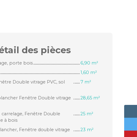
étail des
pièces
age, porte bois
6,90 m²
1,60 m²
enêtre Double vitrage PVC, sol
7 m²
plancher Fenêtre Double vitrage
28,65 m²
ol carrelage, Fenêtre Double
25 m²
e à bois
ancher, Fenêtre double vitrage
23 m²