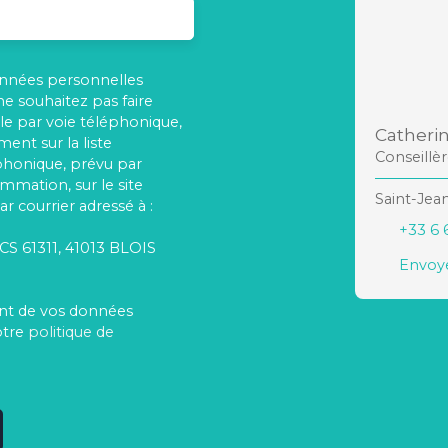
onnées personnelles
 souhaitez pas faire
e par voie téléphonique,
Catheri
ent sur la liste
Conseillè
phonique, prévu par
ommation, sur le site
Saint-Jea
r courrier adressé à :
+33 6 
 CS 61311, 41013 BLOIS
Envoye
ment de vos données
otre
politique de