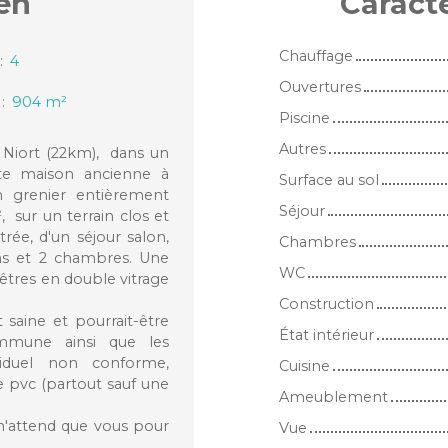
en
Caract
Chauffage
:
4
Ouvertures
:
904
m²
Piscine
Autres
 Niort (22km), dans un
te maison ancienne à
Surface au sol
 grenier entièrement
Séjour
 sur un terrain clos et
ée, d'un séjour salon,
Chambres
ins et 2 chambres. Une
WC
êtres en double vitrage
Construction
saine et pourrait-être
État intérieur
ommune ainsi que les
viduel non conforme,
Cuisine
e pvc (partout sauf une
Ameublement
 n'attend que vous pour
Vue