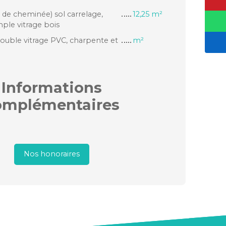
 de cheminée) sol carrelage,
12,25 m²
mple vitrage bois
ouble vitrage PVC, charpente et
m²
Informations
omplémentaires
Nos honoraires