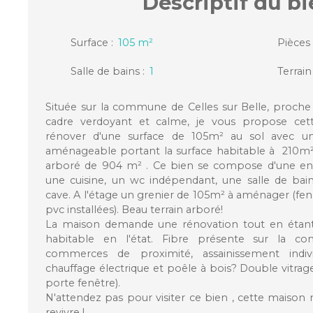
Descriptif
du bi
Surface
:
105
m²
Pièces
Salle de bains
:
1
Terrain
Située sur la commune de Celles sur Belle, proche
cadre verdoyant et calme, je vous propose cet
rénover d'une surface de 105m² au sol avec un
aménageable portant la surface habitable à 210m²,
arboré de 904 m² . Ce bien se compose d'une entr
une cuisine, un wc indépendant, une salle de ba
cave. A l'étage un grenier de 105m² à aménager (fen
pvc installées). Beau terrain arboré!
La maison demande une rénovation tout en étant 
habitable en l'état. Fibre présente sur la c
commerces de proximité, assainissement indi
chauffage électrique et poêle à bois? Double vitrag
porte fenêtre).
N'attendez pas pour visiter ce bien , cette maison
revivre !