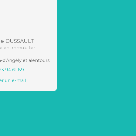
ne DUSSAULT
re en immobilier
n-d'Angély et alentours
63 94 61 89
r un e-mail