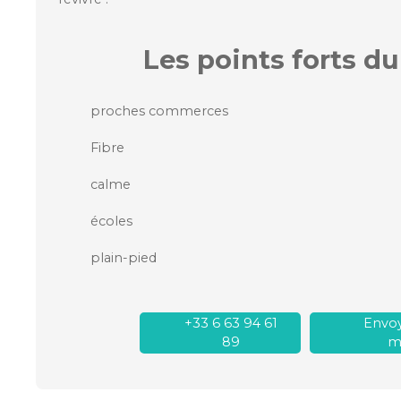
Les points forts
du
proches commerces
Fibre
calme
écoles
plain-pied
+33 6 63 94 61
Envoy
89
ma