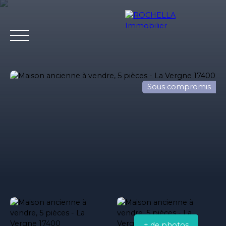
Sous compromis
Acheter
Vendre
Louer
Rochella
Nos conseil
Estimation
+ de photos