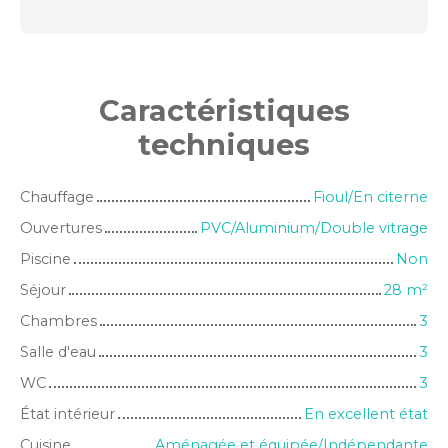
Caractéristiques
techniques
Chauffage
Fioul/En citerne
Ouvertures
PVC/Aluminium/Double vitrage
Piscine
Non
Séjour
28
m²
Chambres
3
Salle d'eau
3
WC
3
État intérieur
En excellent état
Cuisine
Aménagée et équipée/Indépendante