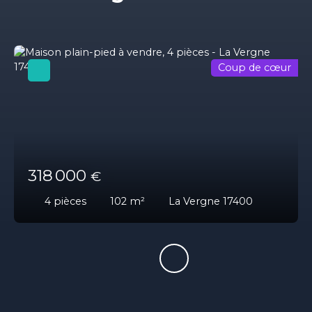
Coup de cœur
318 000
€
4
pièces
102
m²
La Vergne 17400