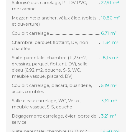
Salon/séjour: carrelage, PF DV PVC,
27,91 m²
mezzanine
Mezzanine: plancher, vélux élec. (volets
10,86 m²
et ouverture)
Couloir: carrelage
6,71 m²
Chambre: parquet flottant, DV, non
11,34 m²
chauffée
Suite parentale: chambre (11,23m2,
18,15 m²
dressing, parquet flottant, DV), salle
d'eau (6,92 m2, douche, S-S, WC,
meuble vasque, placard, DV)
Couloir: carrelage, placard, buanderie,
5,19 m²
accès combles
Salle d'eau: carrelage, WC, Vélux,
3,62 m²
meuble vasque, S-S, douche
Dégagement: carrelage, évier, porte de
3,21 m²
service
Suite parentale: chambre (12,13 m2,
14,60 m²