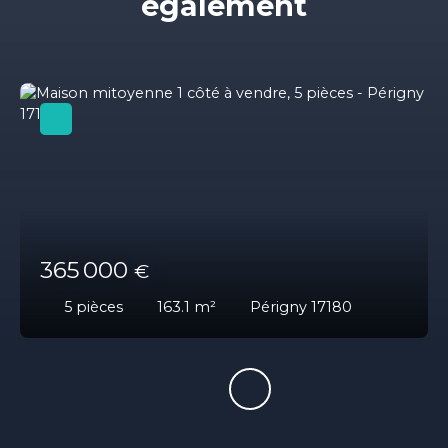
également
365 000
€
5
pièces
163.1
m²
Périgny 17180