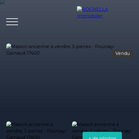
Vendu
Acheter
Vendre
Louer
Rochella
Nos conseil
Estimation
+ de photos