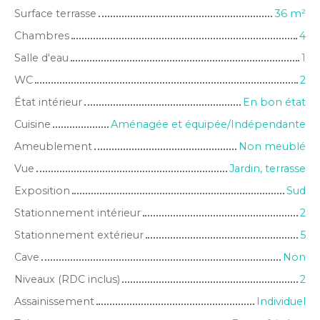
Surface terrasse
36
m²
Chambres
4
Salle d'eau
1
WC
2
État intérieur
En bon état
Cuisine
Aménagée et équipée/Indépendante
Ameublement
Non meublé
Vue
Jardin, terrasse
Exposition
Sud
Stationnement intérieur
2
Stationnement extérieur
5
Cave
Non
Niveaux (RDC inclus)
2
Assainissement
Individuel