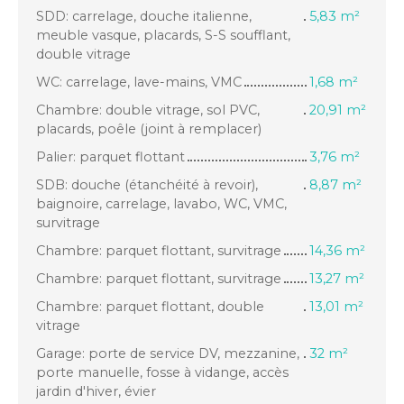
SDD: carrelage, douche italienne,
5,83 m²
meuble vasque, placards, S-S soufflant,
double vitrage
WC: carrelage, lave-mains, VMC
1,68 m²
Chambre: double vitrage, sol PVC,
20,91 m²
placards, poêle (joint à remplacer)
Palier: parquet flottant
3,76 m²
SDB: douche (étanchéité à revoir),
8,87 m²
baignoire, carrelage, lavabo, WC, VMC,
survitrage
Chambre: parquet flottant, survitrage
14,36 m²
Chambre: parquet flottant, survitrage
13,27 m²
Chambre: parquet flottant, double
13,01 m²
vitrage
Garage: porte de service DV, mezzanine,
32 m²
porte manuelle, fosse à vidange, accès
jardin d'hiver, évier