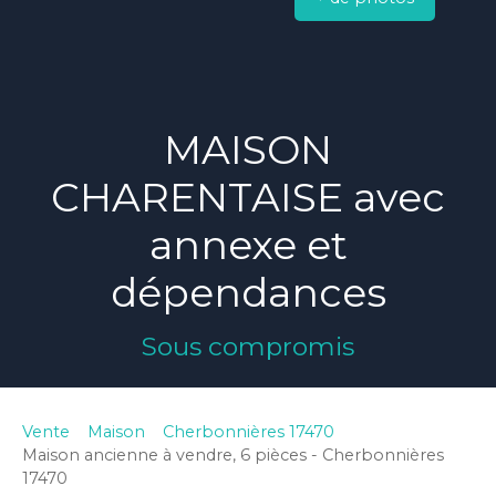
MAISON
CHARENTAISE avec
annexe et
dépendances
Sous compromis
Vente
Maison
Cherbonnières 17470
Maison ancienne à vendre, 6 pièces - Cherbonnières
17470