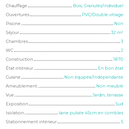
Chauffage
Bois, Granulés/Individuel
Ouvertures
PVC/Double vitrage
Piscine
Non
Séjour
32
m²
Chambres
3
WC
2
Construction
1870
État intérieur
En bon état
Cuisine
Non équipée/Indépendante
Ameublement
Non meublé
Vue
Jardin, terrasse
Exposition
Sud
Isolation
laine pulsée 45cm en combles
Stationnement intérieur
5