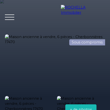
Sous compromis
Acheter
Vendre
Louer
Rochella
Nos conseil
Estimation
+ de photos