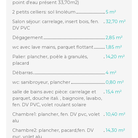
point d'eau présent 33,70m2)
2 petits celliers: sol linoléum
5 m²
Salon séjour: carrelage, insert bois, fen.
32,70 m²
DV PVC
Dégagement
2,85 m²
wc avec lave mains, parquet flottant
1,85 m²
Palier: plancher, poêle à granulés,
14,20 m²
placard
Débarras
4 m²
wc: sanibroyeur, plancher
0,80 m²
salle de bains avec pièce: carrelage et
15,4 m²
parquet, douche itali. , baignoire, lavabo,
fen. DV PVC, volet roulant solaire
Chambre1: plancher, fen. DV pvc, volet
10,40 m²
alu
Chambre2: plancher, pacard,fen. DV
14,30 m²
pvc, volet alu