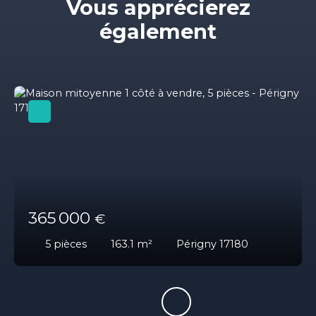
Vous apprécierez
également
365 000
€
5
pièces
163.1
m²
Périgny 17180