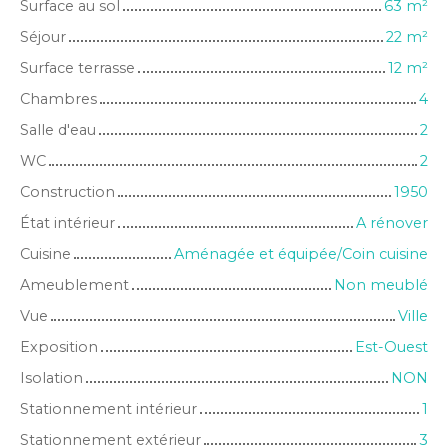
Surface au sol
63
m²
Séjour
22
m²
Surface terrasse
12
m²
Chambres
4
Salle d'eau
2
WC
2
Construction
1950
État intérieur
A rénover
Cuisine
Aménagée et équipée/Coin cuisine
Ameublement
Non meublé
Vue
Ville
Exposition
Est-Ouest
Isolation
NON
Stationnement intérieur
1
Stationnement extérieur
3