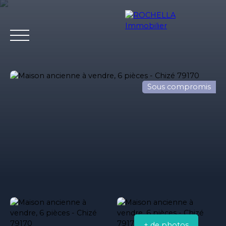
Sous compromis
Acheter
Vendre
Louer
Rochella
Nos conseil
Estimation
+ de photos