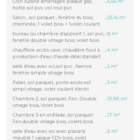
Coin cuisine aménagée plaque gaz,
6,56 m²
hotte sol pvc, vol roul pvc
Salon , sol parquet , fenêtre dv bois,
22,14 m²
cheminée, 1 volet bois + 1volet roulant
bureau ou chambre d'appoint 1, sol pvc,
8 m²
fenêtre double vitrage bois, volet bois
chaufferie accès cave, chaudière fioul à
4 m²
production d'eau chaude idéal standart
salle d'eau avec wc,sol pvc , faience
2 m²
fenêtre simple vitrage bois
Palier, sol parquet, porte accès ext
5 m²
simpl vitrage, volet roulant électri
Chambre 2, sol parquet, Fen. Double
10,90 m²
vitrage bois, Volet bois
Chambre 3 en enfilade, sol parquet
17 m²
Fen.double vitrage bois, volets bois
salle d'eau avec wc avec placard,
6 m²
meuble 1 vasque FDV bois, volet