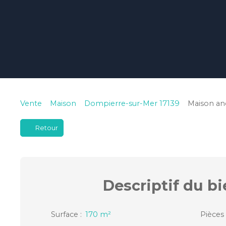
Vente
Maison
Dompierre-sur-Mer 17139
Maison an
Retour
Descriptif
du bi
Surface
:
170
m²
Pièces