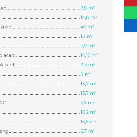
ard
7,8 m²
14,8 m²
minée
46 m²
1,2 m²
5,9 m²
placard
14,12 m²
placard
9,5 m²
8 m²
13,7 m²
13,7 m²
 WC
5,6 m²
10,2 m²
13,5 m²
sing
6,7 m²