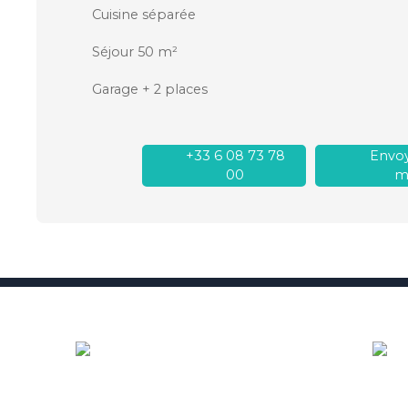
Cuisine séparée
Séjour 50 m²
Garage + 2 places
+33 6 08 73 78
Envoy
00
ma