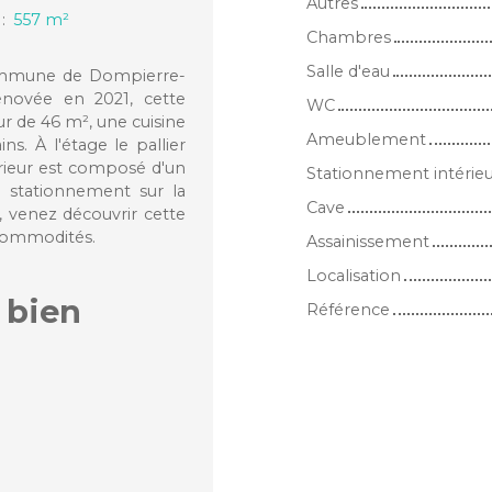
Autres
:
557
m²
Chambres
Salle d'eau
 commune de Dompierre-
novée en 2021, cette
WC
r de 46 m², une cuisine
Ameublement
. À l'étage le pallier
érieur est composé d'un
Stationnement intérie
e stationnement sur la
Cave
, venez découvrir cette
 commodités.
Assainissement
Localisation
 bien
Référence