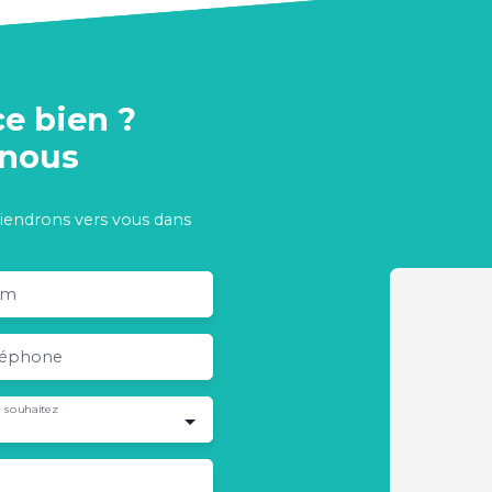
ce bien ?
-nous
viendrons vers vous dans
om
léphone
 souhaitez