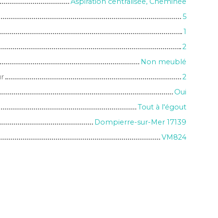
Aspiration centralisée, Cheminée
5
1
2
Non meublé
ur
2
Oui
Tout à l'égout
Dompierre-sur-Mer 17139
VM824