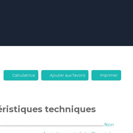
Calculatrice
Ajouter aux favoris
Imprimer
éristiques
techniques
Non