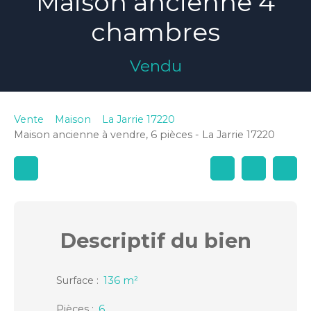
Maison ancienne 4
chambres
Vendu
Vente
Maison
La Jarrie 17220
Maison ancienne à vendre, 6 pièces - La Jarrie 17220
Descriptif
du bien
Surface
:
136
m²
Pièces
:
6