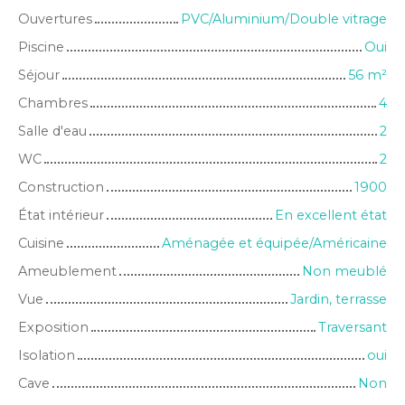
Ouvertures
PVC/Aluminium/Double vitrage
Piscine
Oui
Séjour
56
m²
Chambres
4
Salle d'eau
2
WC
2
Construction
1900
État intérieur
En excellent état
Cuisine
Aménagée et équipée/Américaine
Ameublement
Non meublé
Vue
Jardin, terrasse
Exposition
Traversant
Isolation
oui
Cave
Non