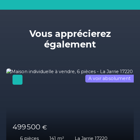
Vous apprécierez
également
A voir absolument
499 500
€
6
pièces
141
m²
La Jarrie 17220