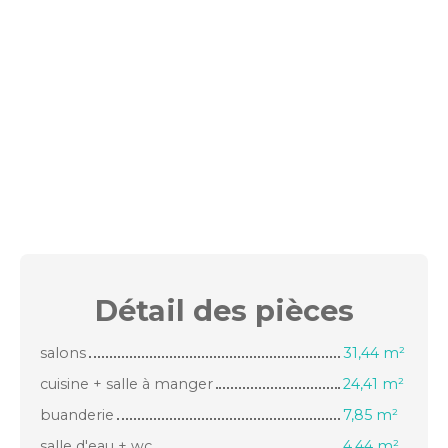
Détail des
pièces
salons
31,44 m²
cuisine + salle à manger
24,41 m²
buanderie
7,85 m²
salle d'eau + wc
4,44 m²