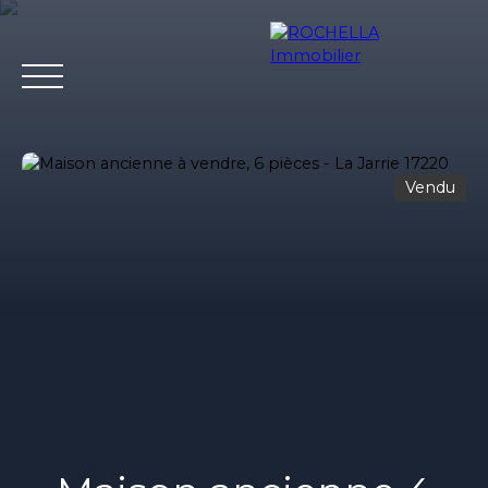
Vendu
Acheter
Vendre
Louer
Rochella
Nos conseil
Estimation