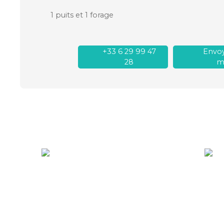
1 puits et 1 forage
+33 6 29 99 47
Envoy
28
ma