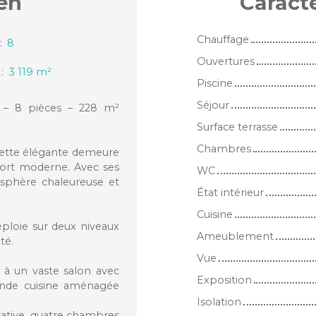
en
Caract
Chauffage
:
8
Ouvertures
:
3 119
m²
Piscine
Séjour
 – 8 pièces – 228 m²
Surface terrasse
Chambres
cette élégante demeure
nfort moderne. Avec ses
WC
osphère chaleureuse et
État intérieur
Cuisine
éploie sur deux niveaux
Ameublement
té.
Vue
 à un vaste salon avec
Exposition
ande cuisine aménagée
Isolation
ivative, quatre chambres