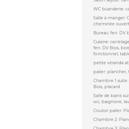
WC buanderie: ca
Salle à manger: C
cheminée ouver
Bureau: fen. DV 
Cuisine: carrela
fen. DV Bois, b
fonctionnel, tabl
petite véranda at
palier: plancher
Chambre 1 suite 
Bois, placard
Salle de bains su
wc, baignoire, la
Couloir palier: P
Chambre 2: Plan
Chambre 3: Planc