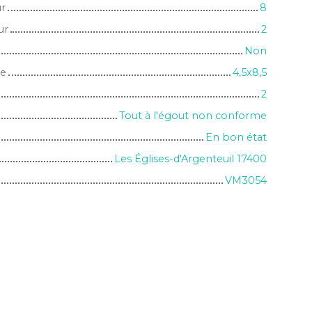
ur
8
ur
2
Non
ne
4,5x8,5
2
Tout à l'égout non conforme
En bon état
Les Églises-d'Argenteuil 17400
VM3054