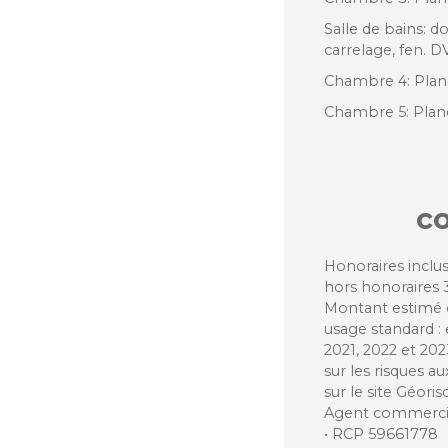
Salle de bains: d
carrelage, fen. D
Chambre 4: Planc
Chambre 5: Planc
c
Honoraires inclus
hors honoraires 3
Montant estimé 
usage standard :
2021, 2022 et 20
sur les risques a
sur le site Géoris
Agent commercial
• RCP 59661778