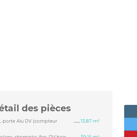
étail des
pièces
e, porte Alu DV (compteur
13,87 m²
relage, cheminée, fen. DV bois
39,15 m²