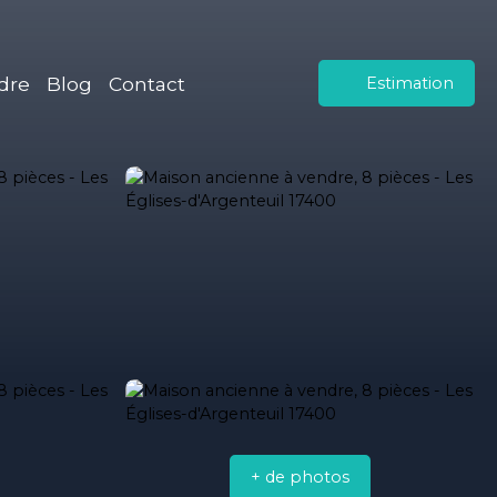
dre
Blog
Contact
Estimation
+ de photos