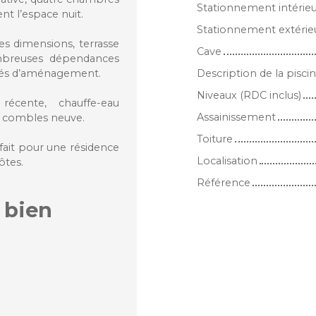
Stationnement intérie
nt l’espace nuit.
Stationnement extérie
les dimensions, terrasse
Cave
nombreuses dépendances
lités d’aménagement.
Description de la pisci
Niveaux (RDC inclus)
écente, chauffe-eau
Assainissement
s combles neuve.
Toiture
rfait pour une résidence
Localisation
ôtes.
Référence
 bien