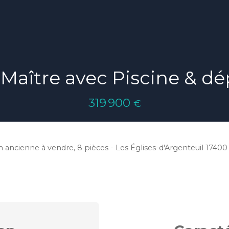
 Maître avec Piscine & d
319 900
€
 ancienne à vendre, 8 pièces - Les Églises-d'Argenteuil 17400