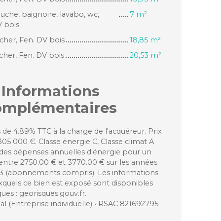
ouche, baignoire, lavabo, wc,
7 m²
V bois
her, Fen. DV bois
18,85 m²
her, Fen. DV bois
20,53 m²
Informations
omplémentaires
 de 4.89% TTC à la charge de l'acquéreur. Prix
05 000 €. Classe énergie C, Classe climat A
des dépenses annuelles d'énergie pour un
 entre 2750.00 € et 3770.00 € sur les années
23 (abonnements compris). Les informations
uxquels ce bien est exposé sont disponibles
ques : georisques.gouv.fr.
 (Entreprise individuelle) • RSAC 821692795