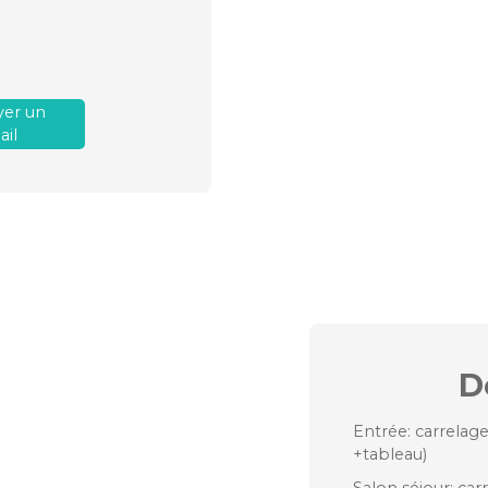
er un
il
D
Entrée: carrelag
+tableau)
Salon séjour: car