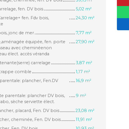
rrelage, fen. DV bois
5,02 m²
arrelage+ fen. Fdv bois,
24,30 m²
te
bois, jonc de mer
7,77 m²
ge,aménagée équipée, fen. porte
27,90 m²
oisseau avec cheminéenon
eau élect. accès véranda
tenante(serre) carrelage
3,87 m²
, trappe comble
1,17 m²
parentale: plancher, Fen.DV
16,9 m²
ite parentale: plancher DV bois,
9 m²
vabo, sèche serviette élect.
lancher, placard, Fen. DV bois
23,08 m²
cher, cheminée, Fen. DV bois
11,91 m²
her, Fen. DV bois
10,93 m²