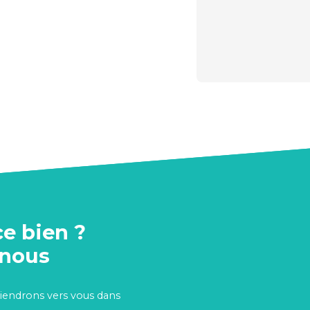
ce bien ?
-nous
viendrons vers vous dans