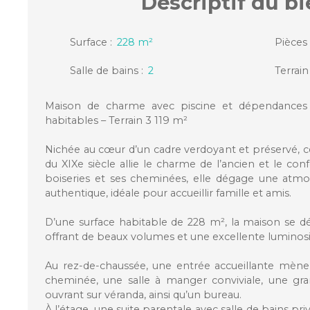
Descriptif
du bi
Surface
:
228
m²
Pièces
Salle de bains
:
2
Terrain
Maison de charme avec piscine et dépendances
habitables – Terrain 3 119 m²
Nichée au cœur d’un cadre verdoyant et préservé, 
du XIXe siècle allie le charme de l’ancien et le co
boiseries et ses cheminées, elle dégage une atm
authentique, idéale pour accueillir famille et amis.
D’une surface habitable de 228 m², la maison se d
offrant de beaux volumes et une excellente luminosi
Au rez-de-chaussée, une entrée accueillante mène
cheminée, une salle à manger conviviale, une gr
ouvrant sur véranda, ainsi qu’un bureau.
À l’étage, une suite parentale avec salle de bains pr