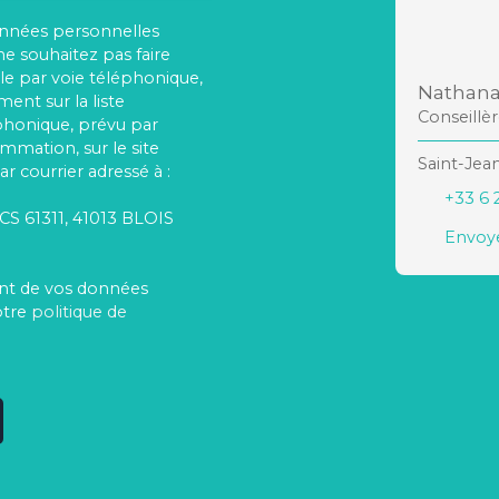
onnées personnelles
 souhaitez pas faire
e par voie téléphonique,
Nathana
ent sur la liste
Conseillè
phonique, prévu par
ommation, sur le site
Saint-Jea
r courrier adressé à :
+33 6 
 CS 61311, 41013 BLOIS
Envoye
ment de vos données
otre
politique de