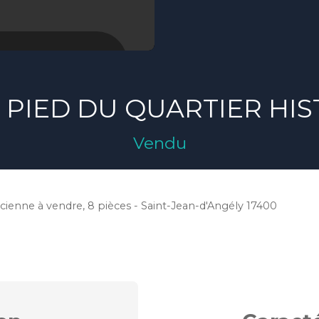
A PIED DU QUARTIER HI
Vendu
cienne à vendre, 8 pièces - Saint-Jean-d'Angély 17400