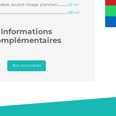
ble, double vitrage, plancher
32 m²
68 m²
Informations
omplémentaires
Nos honoraires