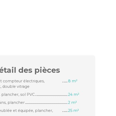
étail des
pièces
et compteur électriques,
8 m²
, double vitrage
 plancher, sol PVC
24 m²
ins, plancher
2 m²
eublée et équipée, plancher,
25 m²