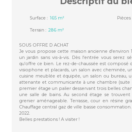
Descriptif
du bi
Surface
:
165
m²
Pièces
Terrain
:
286
m²
SOUS OFFRE D ACHAT
Je vous propose cette maison ancienne d'environ 
un jardin sans vis-à-vis. Dès l'entrée vous serez sé
qu'offre ce bien. Le rez-de-chaussée est composé 
visiophone et placards, un salon avec cheminée, u
cuisine meublée et équipée, un salon ou bureau, u
attenante et communicante à une chambre (suite p
premier étage un palier desservant trois belles cha
une salle de bains. Au second étage se trouven
grenier aménageable. Terrasse, cour en résine gravi
Chauffage central gaz de ville basse consommation. T
2022.
Belles prestations ! A visiter !