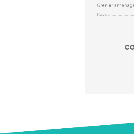
Grenier aménagea
Cave
c