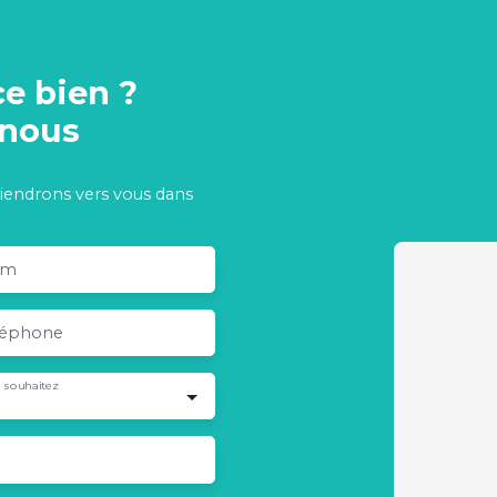
ce bien ?
-nous
viendrons vers vous dans
om
léphone
 souhaitez