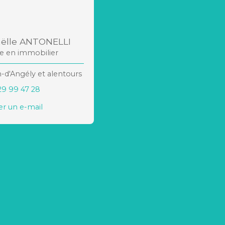
ëlle ANTONELLI
re en immobilier
n-d'Angély et alentours
29 99 47 28
r un e-mail