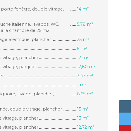
porte fenêtre, double vitrage,
14 m²
ouche italienne, lavabos, WC,
5.78 m²
à la chambre de 25 m2
ge électrique, plancher
25 m²
5 m²
vitrage, plancher
12 m²
vitrage, parquet
12,80 m²
er
3,47 m²
1 m²
aignoire, lavabo, plancher,
6,65 m²
ée, double vitrage, plancher
15 m²
vitrage, plancher
13 m²
vitrage, plancher
12,72 m²