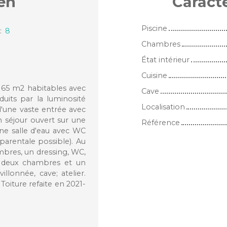
en
Caract
Piscine
:
8
Chambres
État intérieur
Cuisine
165 m2 habitables avec
Cave
duits par la luminosité
Localisation
d'une vaste entrée avec
n séjour ouvert sur une
Référence
ne salle d'eau avec WC
arentale possible). Au
mbres, un dressing, WC,
t deux chambres et un
llonnée, cave; atelier.
oiture refaite en 2021-