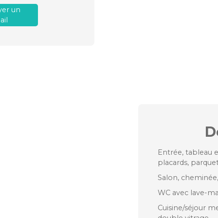
er un
il
D
Entrée, tableau 
placards, parquet
Salon, cheminée,
WC avec lave-ma
Cuisine/séjour m
double vitrage