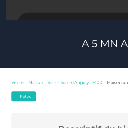
A 5 MN 
Vente
Maison
Saint-Jean-d'Angély 17400
Maison an
Retour