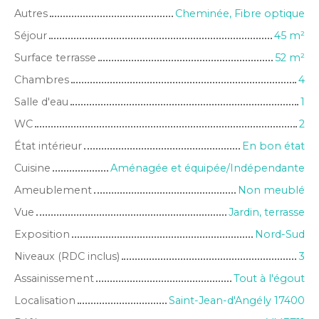
Autres
Cheminée, Fibre optique
Séjour
45
m²
Surface terrasse
52
m²
Chambres
4
Salle d'eau
1
WC
2
État intérieur
En bon état
Cuisine
Aménagée et équipée/Indépendante
Ameublement
Non meublé
Vue
Jardin, terrasse
Exposition
Nord-Sud
Niveaux (RDC inclus)
3
Assainissement
Tout à l'égout
Localisation
Saint-Jean-d'Angély 17400