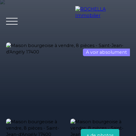
A voir absolument
Acheter
Vendre
Louer
Rochella
Nos conseil
Estimation
+ de photos