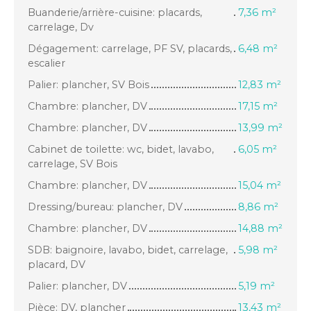
Buanderie/arrière-cuisine: placards,
7,36 m²
carrelage, Dv
Dégagement: carrelage, PF SV, placards,
6,48 m²
escalier
Palier: plancher, SV Bois
12,83 m²
Chambre: plancher, DV
17,15 m²
Chambre: plancher, DV
13,99 m²
Cabinet de toilette: wc, bidet, lavabo,
6,05 m²
carrelage, SV Bois
Chambre: plancher, DV
15,04 m²
Dressing/bureau: plancher, DV
8,86 m²
Chambre: plancher, DV
14,88 m²
SDB: baignoire, lavabo, bidet, carrelage,
5,98 m²
placard, DV
Palier: plancher, DV
5,19 m²
Pièce: DV, plancher
13,43 m²