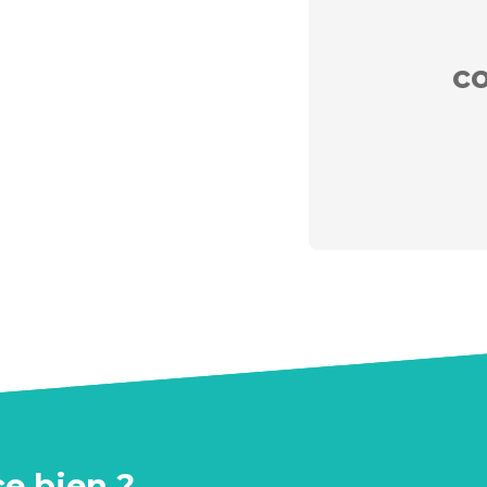
c
ce bien ?