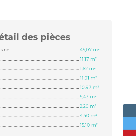
étail des
pièces
isine
45,07 m²
11,17 m²
1,62 m²
11,01 m²
10,97 m²
5,43 m²
2,20 m²
4,40 m²
15,10 m²