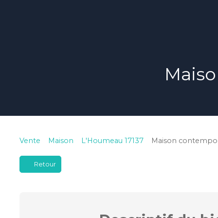
Maiso
Vente
Maison
L'Houmeau 17137
Maison contempora
Retour