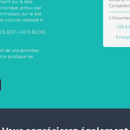
ent sur la liste
Conseille
phonique, prévu par
ommation, sur le site
L'Houmeau
r courrier adressé à :
+33 6 
 CS 61311, 41013 BLOIS
Envoye
ment de vos données
otre
politique de