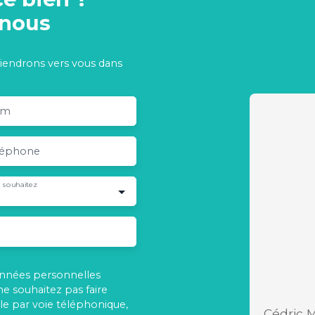
-nous
viendrons vers vous dans
om
léphone
 souhaitez
onnées personnelles
 souhaitez pas faire
e par voie téléphonique,
Cédric