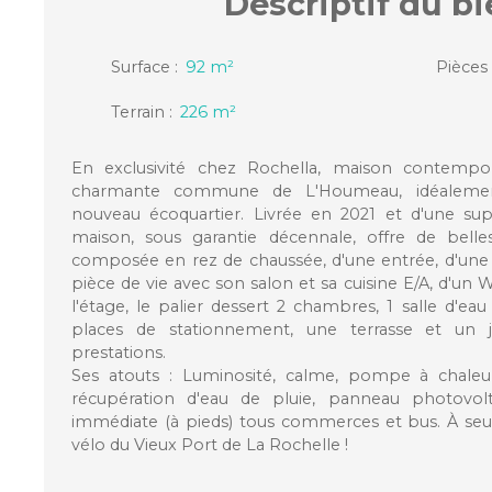
Descriptif
du bi
Surface
:
92
m²
Pièces
Terrain
:
226
m²
En exclusivité chez Rochella, maison contempo
charmante commune de L'Houmeau, idéalemen
nouveau écoquartier. Livrée en 2021 et d'une sup
maison, sous garantie décennale, offre de belles
composée en rez de chaussée, d'une entrée, d'une
pièce de vie avec son salon et sa cuisine E/A, d'un
l'étage, le palier dessert 2 chambres, 1 salle d'ea
places de stationnement, une terrasse et un j
prestations.
Ses atouts : Luminosité, calme, pompe à chaleu
récupération d'eau de pluie, panneau photovol
immédiate (à pieds) tous commerces et bus. À se
vélo du Vieux Port de La Rochelle !