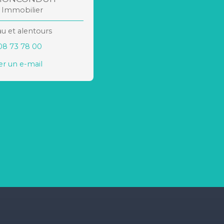
r Immobilier
 et alentours
08 73 78 00
r un e-mail