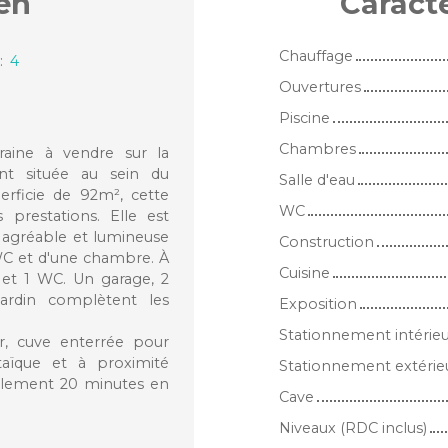
en
Caract
Chauffage
:
4
Ouvertures
Piscine
Chambres
raine à vendre sur la
t située au sein du
Salle d'eau
erficie de 92m², cette
WC
 prestations. Elle est
 agréable et lumineuse
Construction
 WC et d'une chambre. À
Cuisine
u et 1 WC. Un garage, 2
ardin complètent les
Exposition
Stationnement intérie
r, cuve enterrée pour
taïque et à proximité
Stationnement extérie
ulement 20 minutes en
Cave
Niveaux (RDC inclus)