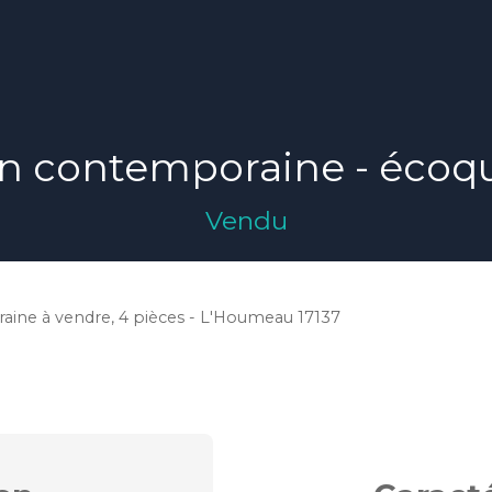
n contemporaine - écoqu
Vendu
ine à vendre, 4 pièces - L'Houmeau 17137