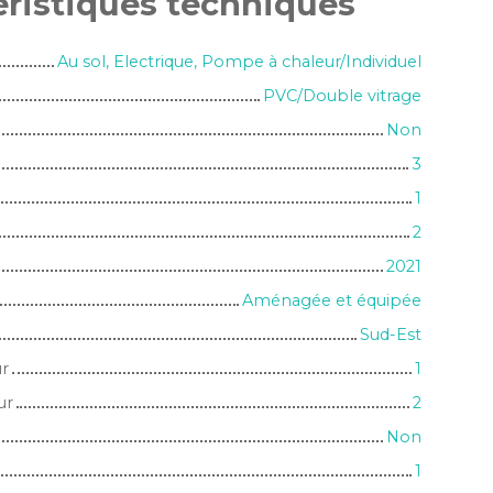
éristiques
techniques
Au sol, Electrique, Pompe à chaleur/Individuel
PVC/Double vitrage
Non
3
1
2
2021
Aménagée et équipée
Sud-Est
ur
1
ur
2
Non
1