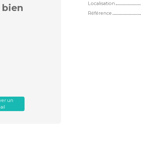
Localisation
 bien
Référence
er un
il