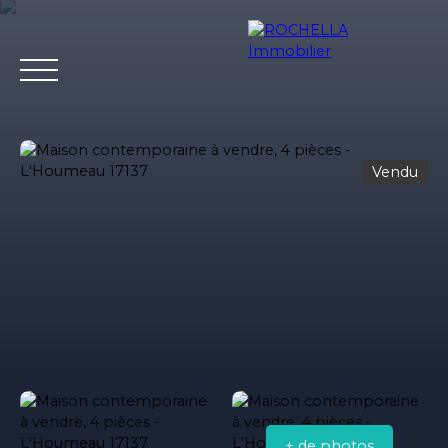
Vendu
Acheter
Vendre
Louer
Rochella
Nos conseil
Estimation
+ de photos