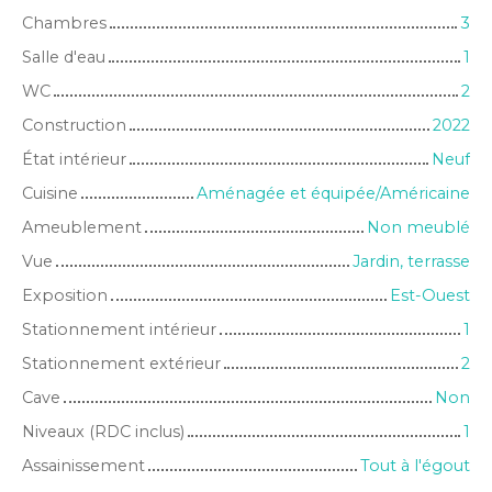
Chambres
3
Salle d'eau
1
WC
2
Construction
2022
État intérieur
Neuf
Cuisine
Aménagée et équipée/Américaine
Ameublement
Non meublé
Vue
Jardin, terrasse
Exposition
Est-Ouest
Stationnement intérieur
1
Stationnement extérieur
2
Cave
Non
Niveaux (RDC inclus)
1
Assainissement
Tout à l'égout