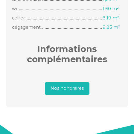
wc
1,60 m²
cellier
8,19 m²
dégagement
9,83 m²
Informations
complémentaires
Nos honoraires