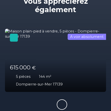
Vous apprécierez
également
A voir absolument
615 000
€
5
pièces
144
m²
Dompierre-sur-Mer 17139