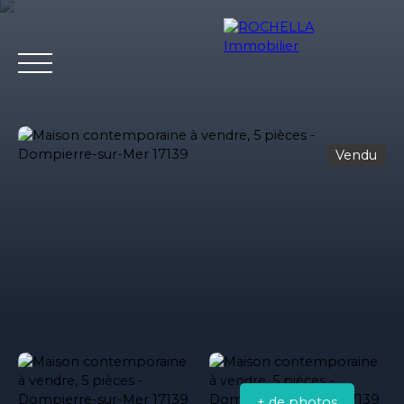
Vendu
Acheter
Vendre
Louer
Rochella
Nos conseil
Estimation
+ de photos