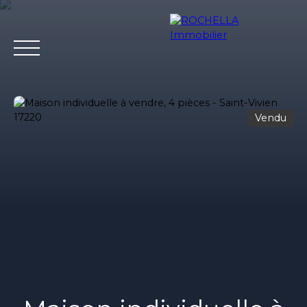
Vendu
Acheter
Vendre
Louer
Rochella
Nos conseil
Estimation