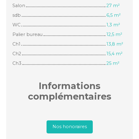
Salon
27 m²
sdb
6,5 m²
WC
1,3 m²
Palier bureau
12,5 m²
Ch1
13,8 m²
Ch2
15,4 m²
Ch3
25 m²
Informations
complémentaires
Nos honoraires