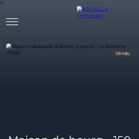
Vendu
Acheter
Vendre
Louer
Rochella
Nos conseil
Estimation