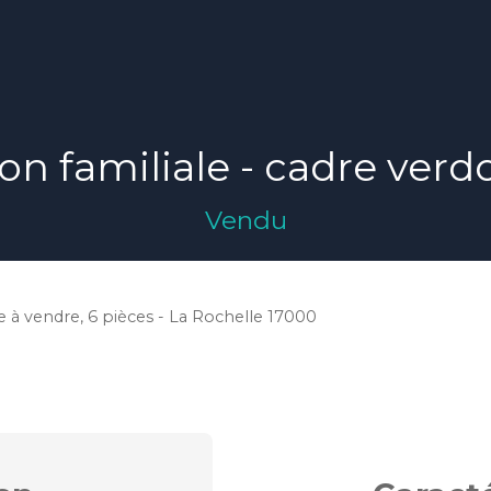
on familiale - cadre verd
Vendu
le à vendre, 6 pièces - La Rochelle 17000