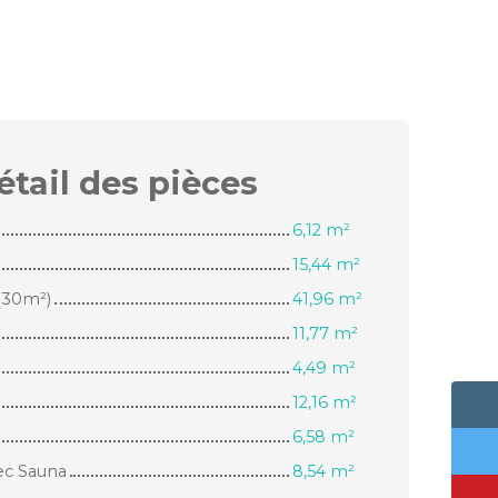
étail des
pièces
6,12 m²
15,44 m²
(30m²)
41,96 m²
11,77 m²
4,49 m²
12,16 m²
6,58 m²
vec Sauna
8,54 m²