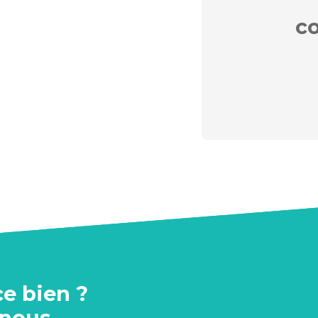
c
ce bien ?
-nous