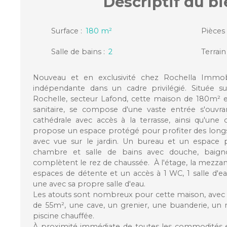
Descriptif
du bi
Surface
:
180
m²
Pièces
Salle de bains
:
2
Terrain
Nouveau et en exclusivité chez Rochella Immobil
indépendante dans un cadre privilégié. Située
Rochelle, secteur Lafond, cette maison de 180m² en
sanitaire, se compose d'une vaste entrée s'ouvra
cathédrale avec accès à la terrasse, ainsi qu'une 
propose un espace protégé pour profiter des lon
avec vue sur le jardin. Un bureau et un espace p
chambre et salle de bains avec douche, baigno
complètent le rez de chaussée. À l'étage, la mezz
espaces de détente et un accès à 1 WC, 1 salle d'
une avec sa propre salle d'eau.
Les atouts sont nombreux pour cette maison, ave
de 55m², une cave, un grenier, une buanderie, un 
piscine chauffée.
À proximité immédiate de toutes les commodités et