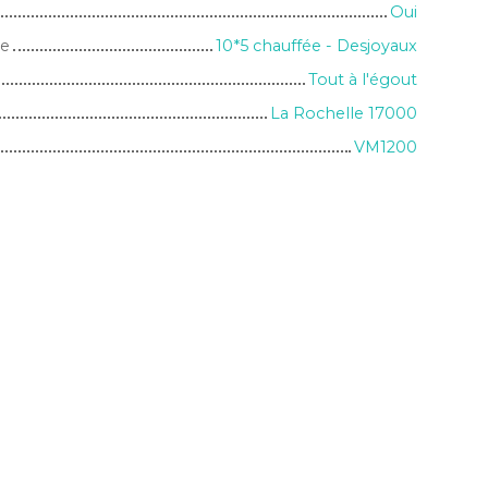
Oui
ne
10*5 chauffée - Desjoyaux
Tout à l'égout
La Rochelle 17000
VM1200