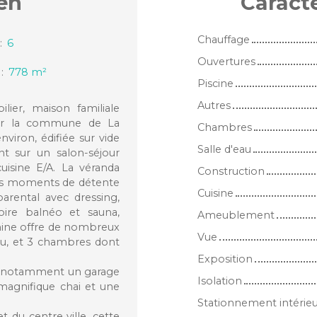
en
Caract
Chauffage
:
6
Ouvertures
:
778
m²
Piscine
Autres
ier, maison familiale
 sur la commune de La
Chambres
viron, édifiée sur vide
Salle d'eau
nt sur un salon-séjour
cuisine E/A. La véranda
Construction
gs moments de détente
Cuisine
arental avec dressing,
ire balnéo et sauna,
Ameublement
anine offre de nombreux
Vue
eau, et 3 chambres dont
Exposition
c notamment un garage
Isolation
magnifique chai et une
Stationnement intérie
 du centre ville, cette