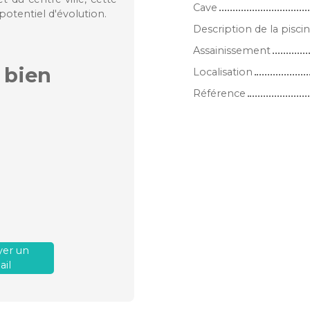
Cave
otentiel d'évolution.
Description de la pisci
Assainissement
 bien
Localisation
Référence
er un
il