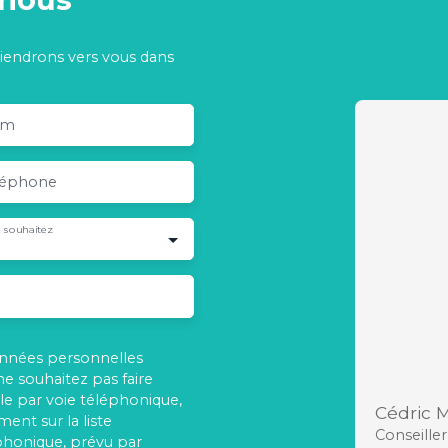
viendrons vers vous dans
om
léphone
 souhaitez
onnées personnelles
 souhaitez pas faire
e par voie téléphonique,
Cédric
ent sur la liste
Conseille
phonique, prévu par