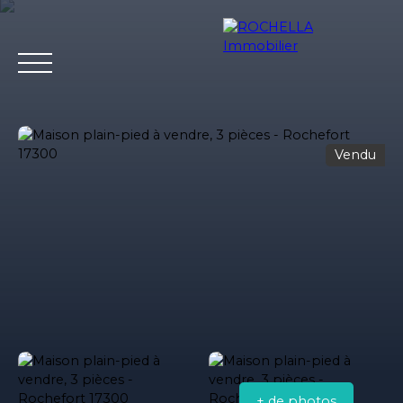
Vendu
Acheter
Vendre
Louer
Rochella
Nos conseil
Estimation
+ de photos