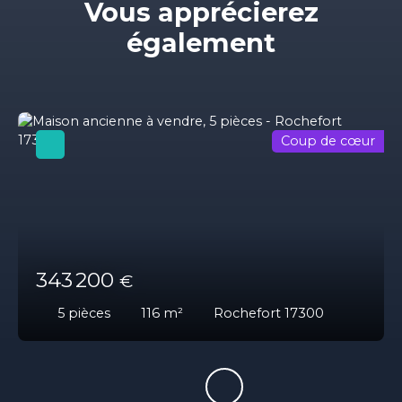
Vous apprécierez
également
Coup de cœur
343 200
€
5
pièces
116
m²
Rochefort 17300