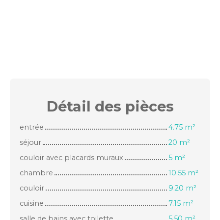
Détail des
pièces
entrée
4.75 m²
séjour
20 m²
couloir avec placards muraux
5 m²
chambre
10.55 m²
couloir
9.20 m²
cuisine
7.15 m²
salle de bains avec toilette
5.50 m²