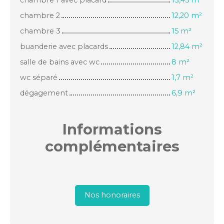
chambre 2
12,20 m²
chambre 3
15 m²
buanderie avec placards
12,84 m²
salle de bains avec wc
8 m²
wc séparé
1,7 m²
dégagement
6,9 m²
Informations
complémentaires
Nos honoraires