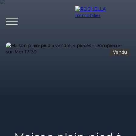
Vendu
Acheter
Vendre
Louer
Rochella
Nos conseil
Estimation