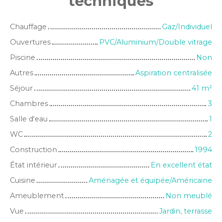
techniques
Chauffage
Gaz/Individuel
Ouvertures
PVC/Aluminium/Double vitrage
Piscine
Non
Autres
Aspiration centralisée
Séjour
41
m²
Chambres
3
Salle d'eau
1
WC
2
Construction
1994
État intérieur
En excellent état
Cuisine
Aménagée et équipée/Américaine
Ameublement
Non meublé
Vue
Jardin, terrasse