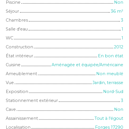
Piscine
Non
Séjour
36
m²
Chambres
3
Salle d'eau
1
WC
1
Construction
2012
État intérieur
En bon état
Cuisine
Aménagée et équipée/Américaine
Ameublement
Non meublé
Vue
Jardin, terrasse
Exposition
Nord-Sud
Stationnement extérieur
3
Cave
Non
Assainissement
Tout à l'égout
Localisation
Forges 17290