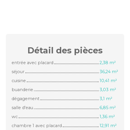
Détail des
pièces
entrée avec placard
2,38 m²
séjour
36,24 m²
cuisine
10,41 m²
buanderie
3,03 m²
dégagement
3,1 m²
salle d'eau
6,85 m²
wc
1,36 m²
chambre 1 avec placard
12,91 m²