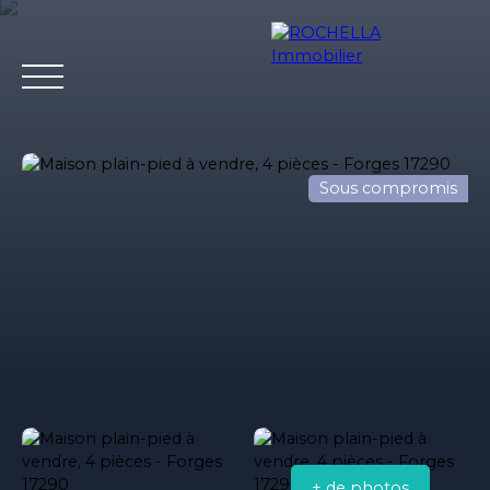
Sous compromis
Acheter
Vendre
Louer
Rochella
Nos conseil
Estimation
+ de photos