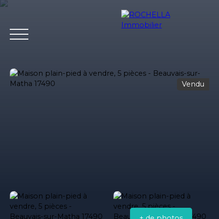
Vendu
Acheter
Vendre
Louer
Rochella
Nos conseil
Estimation
+ de photos