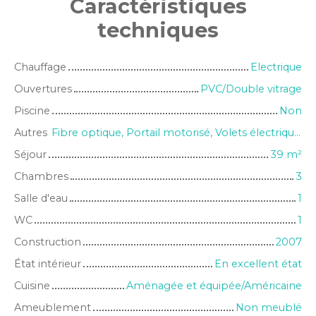
Caractéristiques
techniques
Chauffage
Electrique
Ouvertures
PVC/Double vitrage
Piscine
Non
Autres
Fibre optique, Portail motorisé, Volets électriques
Séjour
39
m²
Chambres
3
Salle d'eau
1
WC
1
Construction
2007
État intérieur
En excellent état
Cuisine
Aménagée et équipée/Américaine
Ameublement
Non meublé