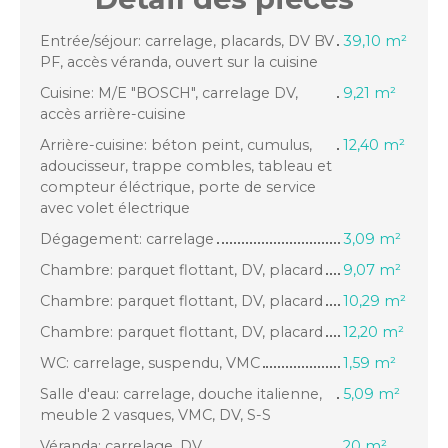
Entrée/séjour: carrelage, placards, DV BV
39,10 m²
PF, accès véranda, ouvert sur la cuisine
Cuisine: M/E "BOSCH", carrelage DV,
9,21 m²
accès arrière-cuisine
Arrière-cuisine: béton peint, cumulus,
12,40 m²
adoucisseur, trappe combles, tableau et
compteur éléctrique, porte de service
avec volet électrique
Dégagement: carrelage
3,09 m²
Chambre: parquet flottant, DV, placard
9,07 m²
Chambre: parquet flottant, DV, placard
10,29 m²
Chambre: parquet flottant, DV, placard
12,20 m²
WC: carrelage, suspendu, VMC
1,59 m²
Salle d'eau: carrelage, douche italienne,
5,09 m²
meuble 2 vasques, VMC, DV, S-S
Véranda: carrelage, DV
20 m²