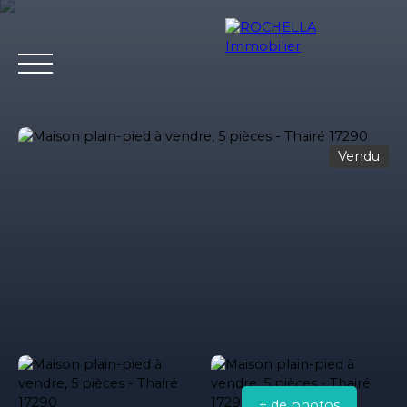
Vendu
Acheter
Vendre
Louer
Rochella
Nos conseil
Estimation
+ de photos