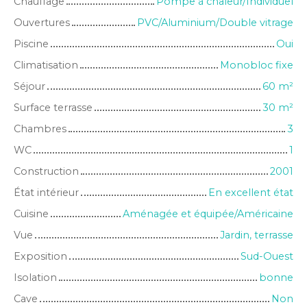
Chauffage
Pompe à chaleur/Individuel
Ouvertures
PVC/Aluminium/Double vitrage
Piscine
Oui
Climatisation
Monobloc fixe
Séjour
60
m²
Surface terrasse
30
m²
Chambres
3
WC
1
Construction
2001
État intérieur
En excellent état
Cuisine
Aménagée et équipée/Américaine
Vue
Jardin, terrasse
Exposition
Sud-Ouest
Isolation
bonne
Cave
Non