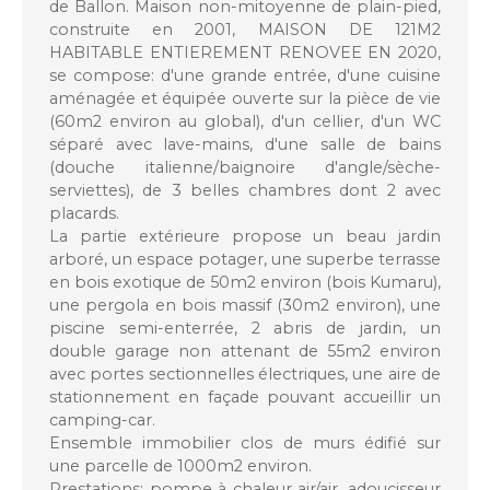
de Ballon. Maison non-mitoyenne de plain-pied,
construite en 2001, MAISON DE 121M2
HABITABLE ENTIEREMENT RENOVEE EN 2020,
se compose: d'une grande entrée, d'une cuisine
aménagée et équipée ouverte sur la pièce de vie
(60m2 environ au global), d'un cellier, d'un WC
séparé avec lave-mains, d'une salle de bains
(douche italienne/baignoire d'angle/sèche-
serviettes), de 3 belles chambres dont 2 avec
placards.
La partie extérieure propose un beau jardin
arboré, un espace potager, une superbe terrasse
en bois exotique de 50m2 environ (bois Kumaru),
une pergola en bois massif (30m2 environ), une
piscine semi-enterrée, 2 abris de jardin, un
double garage non attenant de 55m2 environ
avec portes sectionnelles électriques, une aire de
stationnement en façade pouvant accueillir un
camping-car.
Ensemble immobilier clos de murs édifié sur
une parcelle de 1000m2 environ.
Prestations: pompe à chaleur air/air, adoucisseur