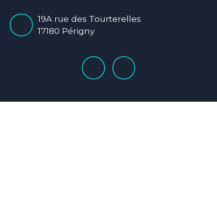
19A rue des Tourterelles
17180 Périgny