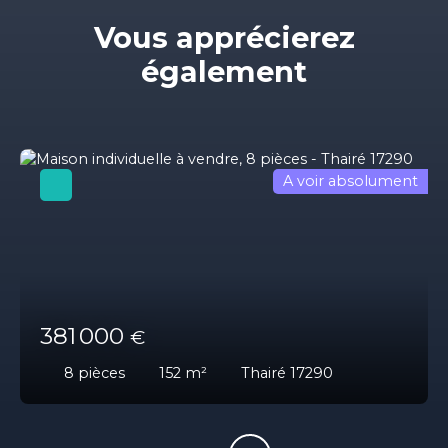
Vous apprécierez
également
A voir absolument
381 000
€
8
pièces
152
m²
Thairé 17290